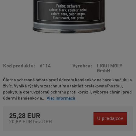
Kód produktu
6114
Výrobca
LIQUI MOLY
GmbH
Čierna ochranná hmota proti úderom kamienkov na báze kaučuku a
živíc. Vyniká rýchlym zaschnutím a taktiež prelakovateľnosťou,
poskytuje oteruvzdornú ochranu proti korózii, výborne chráni pred
údermi kamienkov a...
Viac informácií
25,28 EUR
U predajcov
20,89 EUR
bez DPH