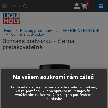
0
SK
Úvod
Katalóg produktov
LEPENIE A TESNENIE
Ochrana podvozkov
Ochrana podvozku - čierna,
prelakovateľná
Na vašem soukromí nám záleží
Tento internetový obchod ukládá soubory cookies,
které pomáhají k jeho správnému fungování.
Využíváním našich služeb s jejich používáním
souhlasíte.