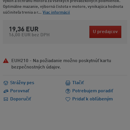
výkon a ochranu motora za všetkých prevádzkových podmienok.
Optimálne mazanie, výborná čistota v motore, vynikajúca hodnota
súčiniteľa trenia a r...
Viac informácií
19,36 EUR
U predajcov
16,00 EUR
bez DPH
EUH210 - Na požiadanie možno poskytnúť kartu
bezpečnostných údajov.
Strážny pes
Tlačiť
Porovnať
Potrebujem poradiť
Doporučiť
Pridať k obľúbeným