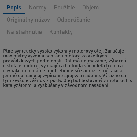
Popis
Normy
Použitie
Objem
Originálny názov
Odporúčanie
Na stiahnutie
Kontakty
Plne syntetický vysoko výkonný motorový olej. Zaručuje
maximálny výkon a ochranu motora za všetkých
prevádzkových podmienok. Optimálne mazanie, výborná
čistota v motore, vynikajúca hodnota súčiniteľa trenia a
rovnako minimálne opotrebenie sú samozrejmé, ako aj
jemné spínanie aj vypínanie spojky a radenie. Výrazne sa
tým zvyšuje zážitok z jazdy. Olej bol testovaný v motoroch s
katalyzátormi a vyskúšaný v závodnom nasadení.