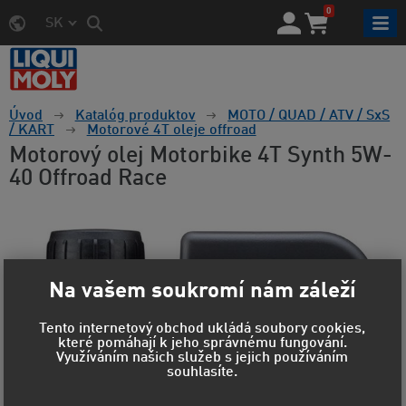
0
SK
Úvod
Katalóg produktov
MOTO / QUAD / ATV / SxS
/ KART
Motorové 4T oleje offroad
Motorový olej Motorbike 4T Synth 5W-
40 Offroad Race
Na vašem soukromí nám záleží
Tento internetový obchod ukládá soubory cookies,
které pomáhají k jeho správnému fungování.
Využíváním našich služeb s jejich používáním
souhlasíte.