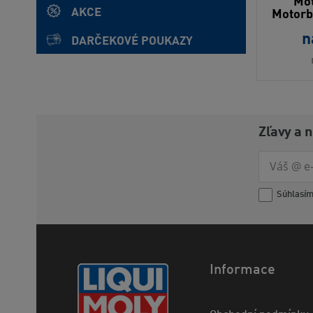
Mot
AKCE
Motorb
n
DARČEKOVÉ POUKAZY
Zľavy a 
Súhlasí
Informace