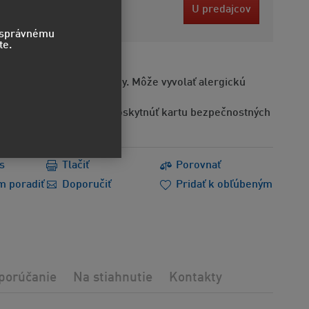
8 EUR
U predajcov
bez DPH
o správnému
te.
Obsahuje alergénne látky. Môže vyvolať alergickú
Na požiadanie možno poskytnúť kartu bezpečnostných
s
Tlačiť
Porovnať
m poradiť
Doporučiť
Pridať k obľúbeným
porúčanie
Na stiahnutie
Kontakty