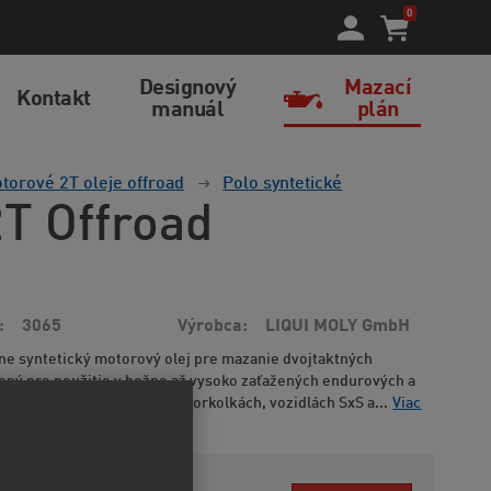
0
Designový
Mazací
Kontakt
manuál
plán
torové 2T oleje offroad
Polo syntetické
2T Offroad
3065
Výrobca
LIQUI MOLY GmbH
ne syntetický motorový olej pre mazanie dvojtaktných
ený pre použitie v bežne až vysoko zaťažených endurových a
otocykloch, a taktiež v štvorkolkách, vozidlách SxS a...
Viac