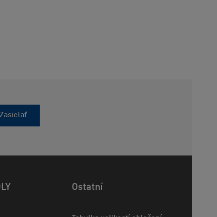
Zasielať
OLY
Ostatní