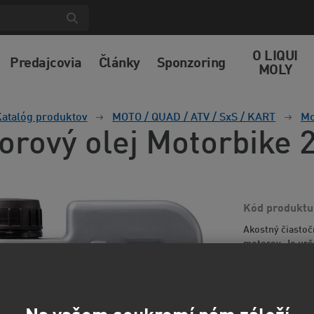
O LIQUI
Predajcovia
Články
Sponzoring
MOLY
atalóg produktov
MOTO / QUAD / ATV / SxS / KART
Mo
orový olej Motorbike 
Kód produktu
Akostný čiastoč
motorov. Je urč
motokrosových m
informácií