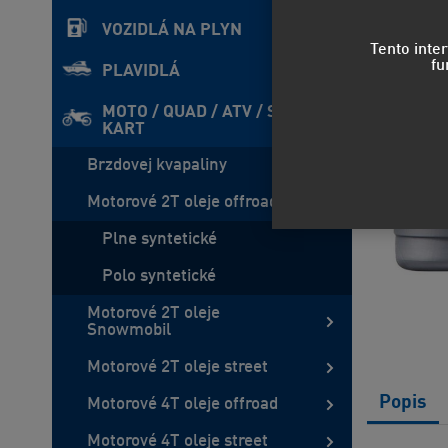
VOZIDLÁ NA PLYN
Tento inte
fu
PLAVIDLÁ
MOTO / QUAD / ATV / SxS /
KART
Brzdovej kvapaliny
Motorové 2T oleje offroad
Plne syntetické
Polo syntetické
Motorové 2T oleje
Snowmobil
Motorové 2T oleje street
Popis
Motorové 4T oleje offroad
Motorové 4T oleje street