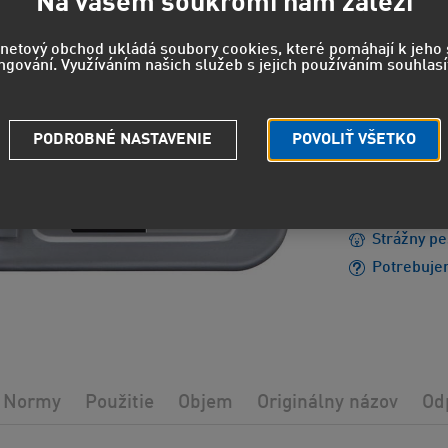
16,6
Na vašem soukromí nám záleží
13,79 EUR
rnetový obchod ukládá soubory cookies, které pomáhají k jeh
ngování. Využíváním našich služeb s jejich používáním souhlasí
EUH208 - 
PODROBNÉ NASTAVENIE
POVOLIŤ VŠETKO
reakciu.
EUH210 - 
údajov.
Strážny pe
Potrebuje
Normy
Použitie
Objem
Originálny názov
Od