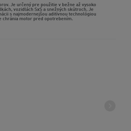
rov. Je určený pre použitie v bežne až vysoko
kách, vozidlách SxS a snežných skútroch. Je
nácii s najmodernejšou aditívnou technológiou
ne chránia motor pred opotrebením.