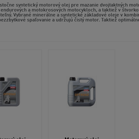
stočne syntetický motorový olej pre mazanie dvojtaktných moto
 endurových a motokrosových motocykloch, a taktiež v štvorkol
eľný. Vybrané minerálne a syntetické základové oleje v kombi
ezzbytkové spaľovanie a udržujú čistý motor. Taktiež optimál