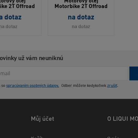
orový olej
Motorový olej
ike 2T Offroad
Motorbike 2T Offroad
a dotaz
na dotaz
na dotaz
na dotaz
novinky už vám neuniknú
m so
spracúvaním osobných údajov.
Odber môžete kedykoľvek
zrušiť
.
Můj účet
O LIQUI M