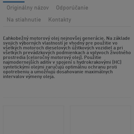
Originálny názov
Odporúčanie
Na stiahnutie
Kontakty
Ľahkobežný motorový olej nejnovšej generácie. Na základe
svojich výborných vlastností je vhodný pre použitie vo
všetkých motoroch dieselových úžitkových vozidiel a pri
všetkých prevádzkových podmienkach a vplyvoch životného
prostredia (celoročný motorový olej). Použitie
najmodernejších aditív v spojení s hydrokrakovými (HC)
syntetickými olejmi zaručujú optimálnu ochranu proti
opotrebeniu a umožňujú dosahovanie maximálnych
intervalov výmeny oleja.