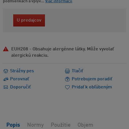
podmienkach a vplyv...
Viac informácií
U predajcov
EUH208 - Obsahuje alergénne látky. Môže vyvolať
alergickú reakciu.
Strážny pes
Tlačiť
Porovnať
Potrebujem poradiť
Doporučiť
Pridať k obľúbeným
Popis
Normy
Použitie
Objem