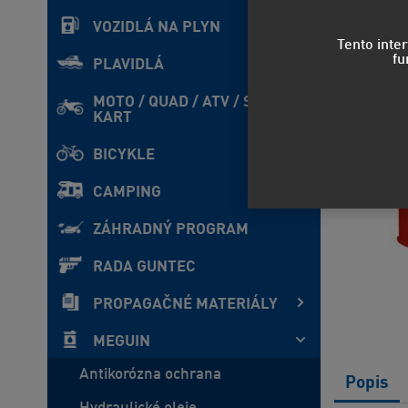
VOZIDLÁ NA PLYN
Tento inte
fu
PLAVIDLÁ
MOTO / QUAD / ATV / SxS /
KART
BICYKLE
CAMPING
ZÁHRADNÝ PROGRAM
RADA GUNTEC
PROPAGAČNÉ MATERIÁLY
MEGUIN
Antikorózna ochrana
Popis