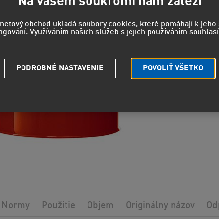
Na vašem soukromí nám záleží
U pred
rnetový obchod ukládá soubory cookies, které pomáhají k jeh
ngování. Využíváním našich služeb s jejich používáním souhlasí
EUH208 - 
reakciu.
PODROBNÉ NASTAVENIE
POVOLIŤ VŠETKO
Strážny pe
Potrebuje
Normy
Použitie
Objem
Originálny názov
Od