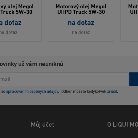
vý olej Megol
Motorový olej Megol
Mot
Truck 5W-30
UHPD Truck 5W-30
UH
a dotaz
na dotaz
na dotaz
na dotaz
novinky už vám neuniknú
m so
spracúvaním osobných údajov.
Odber môžete kedykoľvek
zrušiť
.
Můj účet
O LIQUI M