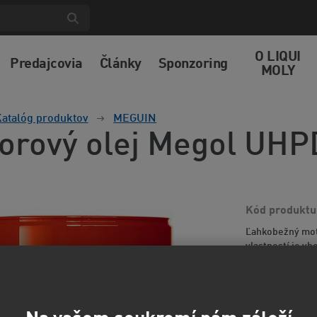
O LIQUI
Predajcovia
Články
Sponzoring
MOLY
atalóg produktov
MEGUIN
orový olej Megol UHP
Kód produktu
Ľahkobežný moto
vlastností je v
úžitkových vozi
informácií