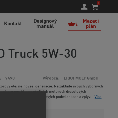
0
Designový
Mazací
Kontakt
manuál
plán
D Truck 5W-30
9490
Výrobca
LIQUI MOLY GmbH
rový olej nejnovšej generácie. Na základe svojich výborných
hodný pre použitie vo všetkých motoroch dieselových
diel a pri všetkých prevádzkových podmienkach a vplyv...
Viac