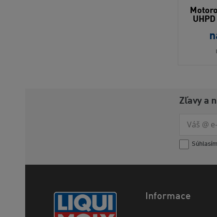
Motoro
UHPD 
n
Zľavy a 
Súhlasí
Informace