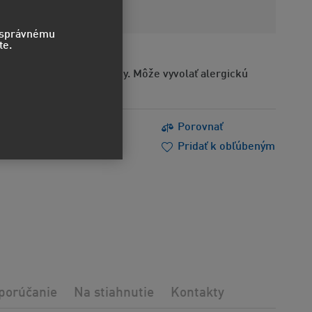
ajcov
o správnému
te.
Obsahuje alergénne látky. Môže vyvolať alergickú
s
Tlačiť
Porovnať
m poradiť
Doporučiť
Pridať k obľúbeným
porúčanie
Na stiahnutie
Kontakty