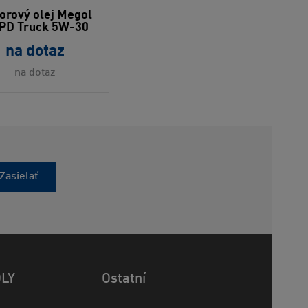
orový olej Megol
PD Truck 5W-30
na dotaz
na dotaz
Zasielať
OLY
Ostatní