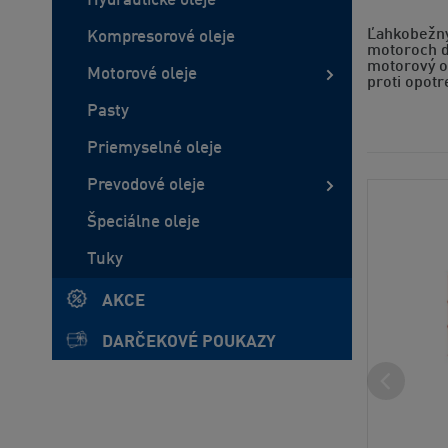
Hydraulické oleje
Ľahkobežný 
Kompresorové oleje
motoroch d
motorový ol
Motorové oleje
proti opot
Pasty
Priemyselné oleje
Prevodové oleje
Špeciálne oleje
Tuky
AKCE
DARČEKOVÉ POUKAZY