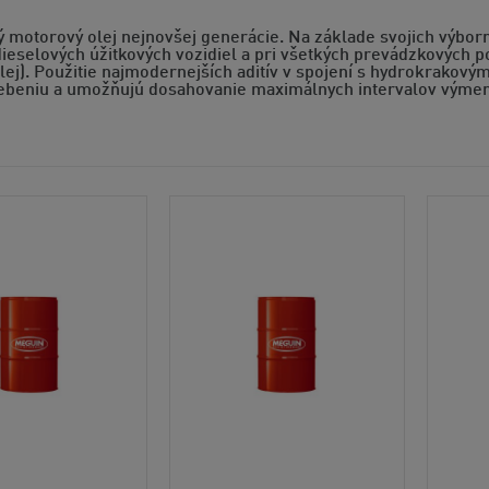
motorový olej nejnovšej generácie. Na základe svojich výborný
ieselových úžitkových vozidiel a pri všetkých prevádzkových 
ej). Použitie najmodernejších aditív v spojení s hydrokrakový
rebeniu a umožňujú dosahovanie maximálnych intervalov výmen