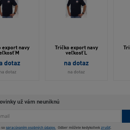
o export navy
Tričko export navy
Tr
eľkosť M
veľkosť L
a dotaz
na dotaz
na dotaz
na dotaz
novinky už vám neuniknú
m so
spracúvaním osobných údajov.
Odber môžete kedykoľvek
zrušiť
.