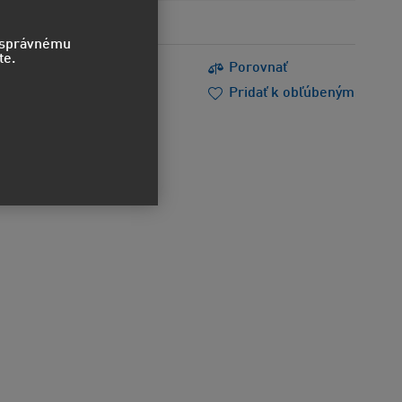
o správnému
te.
s
Tlačiť
Porovnať
m poradiť
Doporučiť
Pridať k obľúbeným