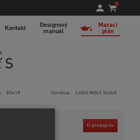
0
Designový
Mazací
Kontakt
manuál
plán
e
ť S
50419
Výrobca
LIQUI MOLY GmbH
 EUR
U predajcov
ez DPH