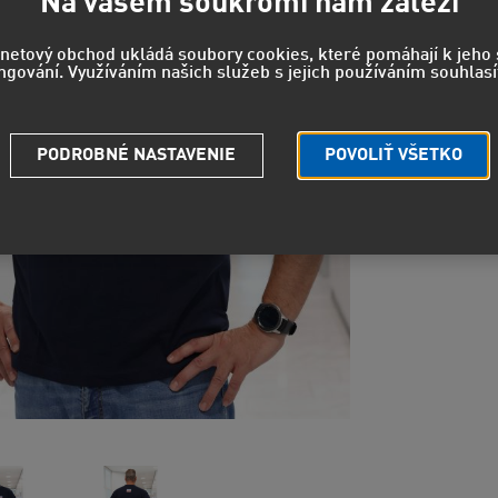
Na vašem soukromí nám záleží
rnetový obchod ukládá soubory cookies, které pomáhají k jeh
ngování. Využíváním našich služeb s jejich používáním souhlasí
Strážny pe
Potrebuje
PODROBNÉ NASTAVENIE
POVOLIŤ VŠETKO