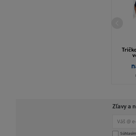
Tričk
v
n
Zľavy a 
Súhlasí