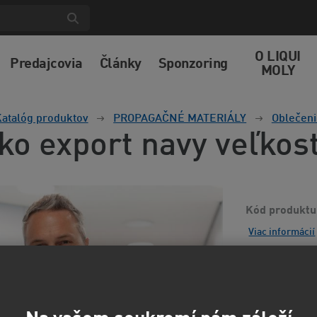
O LIQUI
Predajcovia
Články
Sponzoring
MOLY
atalóg produktov
PROPAGAČNÉ MATERIÁLY
Oblečeni
čko export navy veľkos
Kód produktu
Viac informácií
8,69
7,18 EUR
b