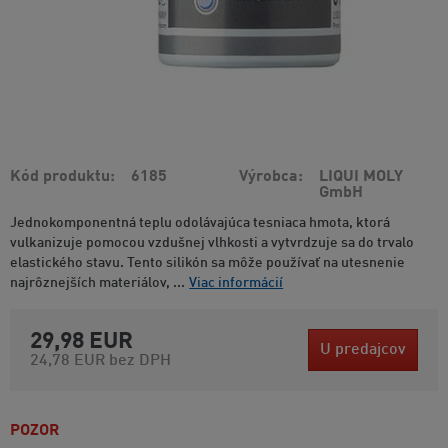
Kód produktu
6185
Výrobca
LIQUI MOLY
GmbH
Jednokomponentná teplu odolávajúca tesniaca hmota, ktorá
vulkanizuje pomocou vzdušnej vlhkosti a vytvrdzuje sa do trvalo
elastického stavu. Tento silikón sa môže používať na utesnenie
najrôznejších materiálov, ...
Viac informácií
29,98 EUR
U predajcov
24,78 EUR
bez DPH
POZOR