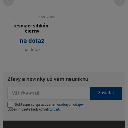
Kód:
6185
Tesniaci silikón -
čierny
na dotaz
na dotaz
Zľavy a novinky už vám neuniknú
Zasielať
Súhlasím so
spracúvaním osobných údajov.
Odber môžete kedykoľvek
zrušiť
.