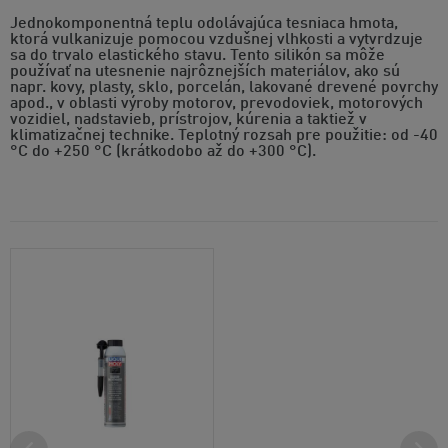
Jednokomponentná teplu odolávajúca tesniaca hmota,
ktorá vulkanizuje pomocou vzdušnej vlhkosti a vytvrdzuje
sa do trvalo elastického stavu. Tento silikón sa môže
používať na utesnenie najrôznejších materiálov, ako sú
napr. kovy, plasty, sklo, porcelán, lakované drevené povrchy
apod., v oblasti výroby motorov, prevodoviek, motorových
vozidiel, nadstavieb, prístrojov, kúrenia a taktiež v
klimatizačnej technike. Teplotný rozsah pre použitie: od -40
°C do +250 °C (krátkodobo až do +300 °C).