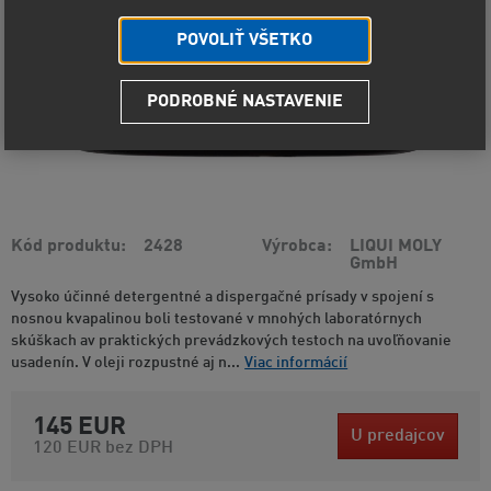
POVOLIŤ VŠETKO
PODROBNÉ NASTAVENIE
Kód produktu
2428
Výrobca
LIQUI MOLY
GmbH
Vysoko účinné detergentné a dispergačné prísady v spojení s
nosnou kvapalinou boli testované v mnohých laboratórnych
skúškach av praktických prevádzkových testoch na uvoľňovanie
usadenín. V oleji rozpustné aj n...
Viac informácií
145 EUR
U predajcov
120 EUR
bez DPH