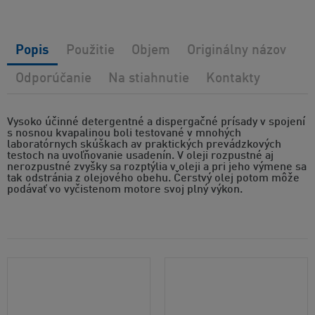
Popis
Použitie
Objem
Originálny názov
Odporúčanie
Na stiahnutie
Kontakty
Vysoko účinné detergentné a dispergačné prísady v spojení
s nosnou kvapalinou boli testované v mnohých
laboratórnych skúškach av praktických prevádzkových
testoch na uvoľňovanie usadenín. V oleji rozpustné aj
nerozpustné zvyšky sa rozptýlia v oleji a pri jeho výmene sa
tak odstránia z olejového obehu. Čerstvý olej potom môže
podávať vo vyčistenom motore svoj plný výkon.