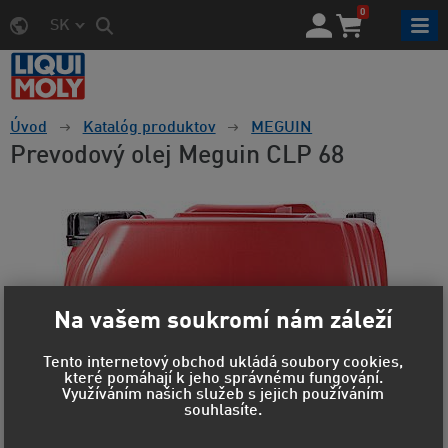
0
SK
Úvod
Katalóg produktov
MEGUIN
Prevodový olej Meguin CLP 68
Na vašem soukromí nám záleží
Tento internetový obchod ukládá soubory cookies,
které pomáhají k jeho správnému fungování.
Využíváním našich služeb s jejich používáním
souhlasíte.