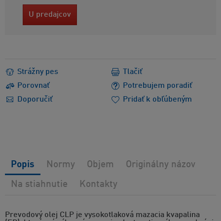
U predajcov
Strážny pes
Tlačiť
Porovnať
Potrebujem poradiť
Doporučiť
Pridať k obľúbeným
Popis
Normy
Objem
Originálny názov
Na stiahnutie
Kontakty
Prevodový olej CLP je vysokotlaková mazacia kvapalina