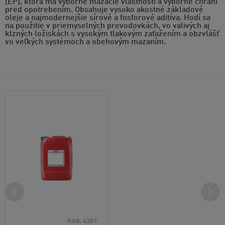
(EP), ktorá má výborné mazacie vlastnosti a výborne chráni
pred opotrebením. Obsahuje vysoko akostné základové
oleje a najmodernejšie sírové a fosforové aditíva. Hodí sa
na použitie v priemyselných prevodovkách, vo valivých aj
klzných ložiskách s vysokým tlakovým zaťažením a obzvlášť
vo veľkých systémoch a obehovým mazaním.
Kód:
4387