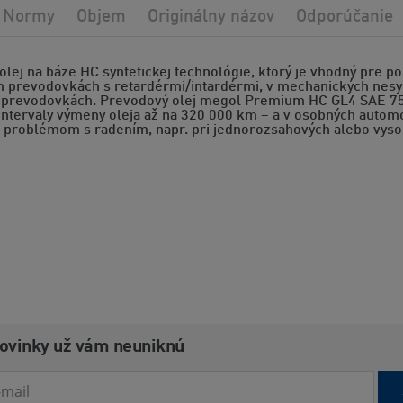
Normy
Objem
Originálny názov
Odporúčanie
lej na báze HC syntetickej technológie, ktorý je vhodný pre 
 prevodovkách s retardérmi/intardérmi, v mechanických nesy
 prevodovkách. Prevodový olej megol Premium HC GL4 SAE 75W-
ntervaly výmeny oleja až na 320 000 km – a v osobných automob
 problémom s radením, napr. pri jednorozsahových alebo vyso
novinky už vám neuniknú