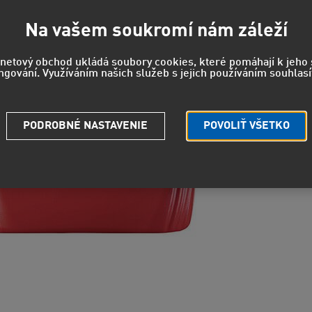
Na vašem soukromí nám záleží
U pred
rnetový obchod ukládá soubory cookies, které pomáhají k jeh
ngování. Využíváním našich služeb s jejich používáním souhlasí
EUH208 - 
reakciu.
PODROBNÉ NASTAVENIE
POVOLIŤ VŠETKO
Strážny pe
Potrebuje