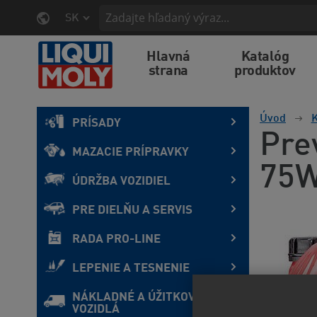
SK
Hlavná
Katalóg
strana
produktov
Úvod
K
PRÍSADY
Pre
MAZACIE PRÍPRAVKY
75W
ÚDRŽBA VOZIDIEL
PRE DIELŇU A SERVIS
RADA PRO-LINE
LEPENIE A TESNENIE
NÁKLADNÉ A ÚŽITKOVÉ
VOZIDLÁ