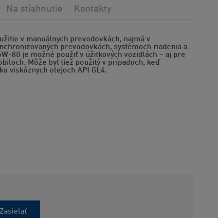
Na stiahnutie
Kontakty
použitie v manuálnych prevodovkách, najmä v
nchronizovaných prevodovkách, systémoch riadenia a
80 je možné použiť v úžitkových vozidlách – aj pre
iloch. Môže byť tiež použitý v prípadoch, keď
ko viskóznych olejoch API GL4.
Zasielať