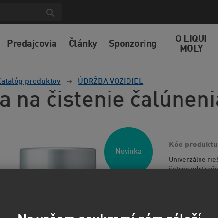
O LIQUI
Predajcovia
Články
Sponzoring
MOLY
atalóg produktov
ÚDRŽBA VOZIDIEL
a na čistenie čalúneni
Kód produktu
Novinka
Univerzálne rie
šetrne odstraňu
velúrov a tiež z
15,0