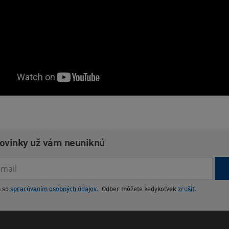
novinky už vám neuniknú
m so
spracúvaním osobných údajov.
Odber môžete kedykoľvek
zrušiť
.