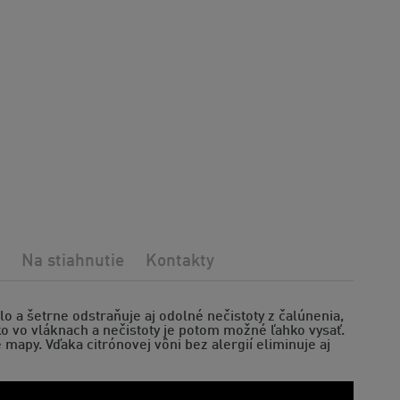
Na stiahnutie
Kontakty
 a šetrne odstraňuje aj odolné nečistoty z čalúnenia,
oko vo vláknach a nečistoty je potom možné ľahko vysať.
mapy. Vďaka citrónovej vôni bez alergií eliminuje aj