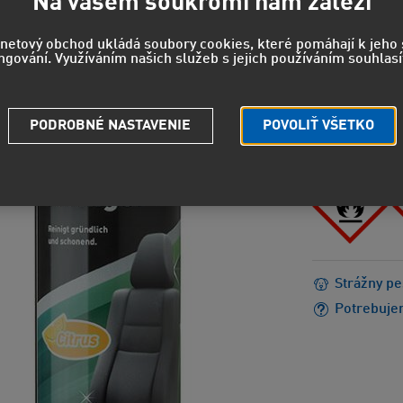
Na vašem soukromí nám záleží
12,47 EUR
rnetový obchod ukládá soubory cookies, které pomáhají k jeh
ngování. Využíváním našich služeb s jejich používáním souhlasí
NEBEZPEČEN
H222 - Mi
H229 - Ná
PODROBNÉ NASTAVENIE
POVOLIŤ VŠETKO
H319 - Sp
Strážny pe
Potrebuje