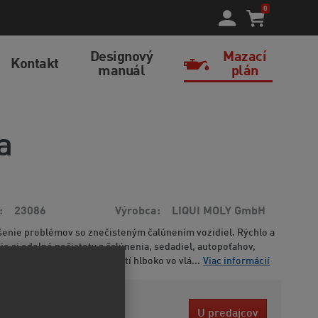
0
Designový
Mazací
Kontakt
manuál
plán
a
23086
Výrobca
LIQUI MOLY GmbH
šenie problémov so znečisteným čalúnením vozidiel. Rýchlo a
je aj odolné nečistoty z čalúnenia, sedadiel, autopoťahov,
 textilných autokobercov. Čistí hlboko vo vlá...
Viac informácií
8 EUR
U predajcov