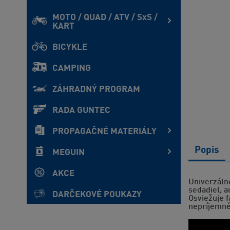
MOTO / QUAD / ATV / SxS /
KART
BICYKLE
CAMPING
ZÁHRADNÝ PROGRAM
RADA GUNTEC
PROPAGAČNÉ MATERIÁLY
Popis
MEGUIN
AKCE
Univerzálne
sedadiel, a
DARČEKOVÉ POUKAZY
Osviežuje f
nepríjemné