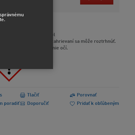
bez DPH
o správnému
te.
STVO
moriadne horľavý aerosól
doba je pod tlakom: pri zahrievaní sa môže roztrhnúť.
ôsobuje vážne podráždenie očí.
s
Tlačiť
Porovnať
m poradiť
Doporučiť
Pridať k obľúbeným