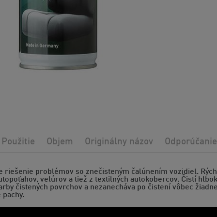
Použitie
Objem
Originálny názov
Odporúčanie
 riešenie problémov so znečisteným čalúnením vozidiel. Rýchlo
utopoťahov, velúrov a tiež z textilných autokobercov. Čistí hlb
arby čistených povrchov a nezanecháva po čistení vôbec žiadne 
 pachy.