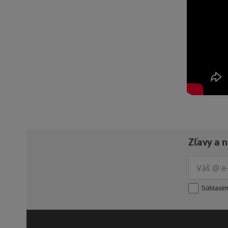
Zľavy a 
Súhlasí