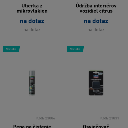
Utierka z
Údržba interiérov
mikrovlákien
vozidiel citrus
na dotaz
na dotaz
na dotaz
na dotaz
Novinka
Novinka
Kód:
23086
Kód:
21831
Pena na čistenie
Osviežovač