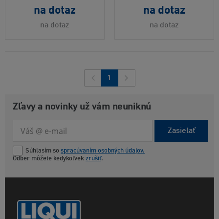
na dotaz
na dotaz
na dotaz
na dotaz
1
Zľavy a novinky už vám neuniknú
Zasielať
Súhlasím so
spracúvaním osobných údajov.
Odber môžete kedykoľvek
zrušiť
.