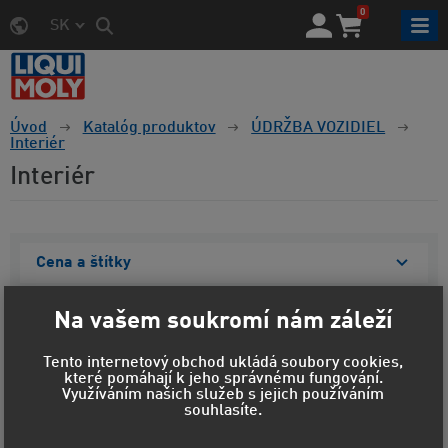
0
SK
Úvod
Katalóg produktov
ÚDRŽBA VOZIDIEL
Interiér
Interiér
Cena a štítky
Materiál obalu
Na vašem soukromí nám záleží
Objem
Tento internetový obchod ukládá soubory cookies,
které pomáhají k jeho správnému fungování.
Zobraziť vybrané
Využíváním našich služeb s jejich používáním
souhlasíte.