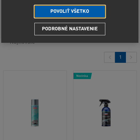
Predvolené radenie
POVOLIŤ VŠETKO
Od najlacnejšieho
12
produktov
PODROBNÉ NASTAVENIE
Od najdrahšieho
Najnovšie
1
Novinka