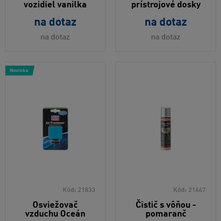
vozidiel vanilka
prístrojové dosky
na dotaz
na dotaz
na dotaz
na dotaz
Novinka
Kód:
21833
Kód:
21667
Osviežovač
Čistič s vôňou -
vzduchu Oceán
pomaranč