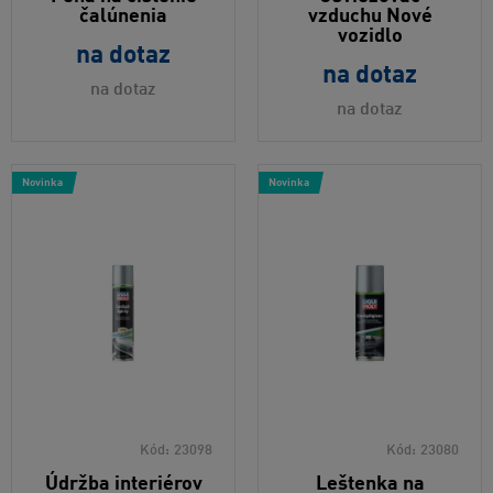
čalúnenia
vzduchu Nové
vozidlo
na dotaz
na dotaz
na dotaz
na dotaz
Novinka
Novinka
Kód:
23098
Kód:
23080
Údržba interiérov
Leštenka na