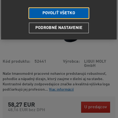
POVOLIŤ VŠETKO
PODROBNÉ NASTAVENIE
Kód produktu
52441
Výrobca
LIQUI MOLY
GmbH
Naše tmavomodré pracovné nohavice predstavujú robustnosť,
pohodlie a nápadný dizajn, ktorý zaujme v dielni aj na stavbe.
Kontrastné detaily zodpovedajúce značke a kvalitná výšivka loga
podčiarkujú jej profesion...
Viac informácií
58,27 EUR
U predajcov
48,16 EUR
bez DPH