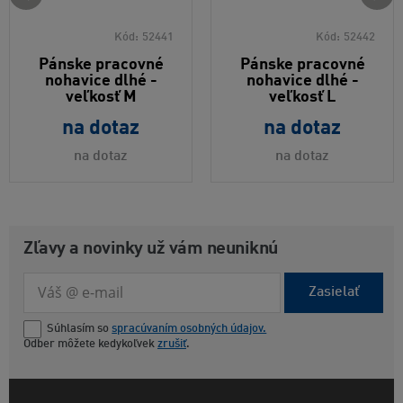
Kód:
52441
Kód:
52442
Pánske pracovné
Pánske pracovné
nohavice dlhé -
nohavice dlhé -
veľkosť M
veľkosť L
na dotaz
na dotaz
na dotaz
na dotaz
Zľavy a novinky už vám neuniknú
Zasielať
Súhlasím so
spracúvaním osobných údajov.
Odber môžete kedykoľvek
zrušiť
.