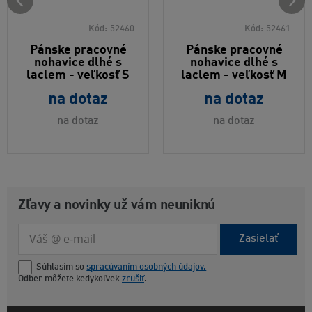
Kód:
52460
Kód:
52461
Pánske pracovné
Pánske pracovné
nohavice dlhé s
nohavice dlhé s
laclem - veľkosť S
laclem - veľkosť M
na dotaz
na dotaz
na dotaz
na dotaz
Zľavy a novinky už vám neuniknú
Zasielať
Súhlasím so
spracúvaním osobných údajov.
Odber môžete kedykoľvek
zrušiť
.