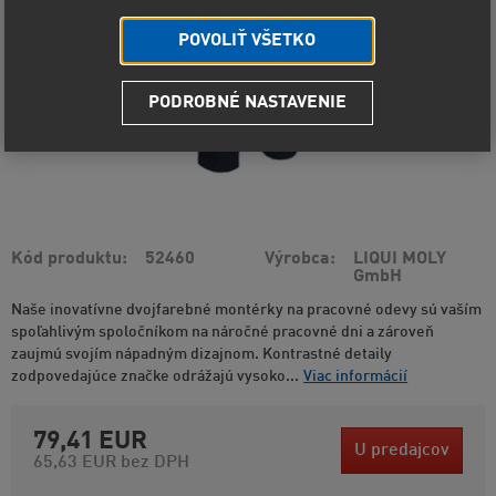
POVOLIŤ VŠETKO
PODROBNÉ NASTAVENIE
Kód produktu
52460
Výrobca
LIQUI MOLY
GmbH
Naše inovatívne dvojfarebné montérky na pracovné odevy sú vaším
spoľahlivým spoločníkom na náročné pracovné dni a zároveň
zaujmú svojím nápadným dizajnom. Kontrastné detaily
zodpovedajúce značke odrážajú vysoko...
Viac informácií
79,41 EUR
U predajcov
65,63 EUR
bez DPH