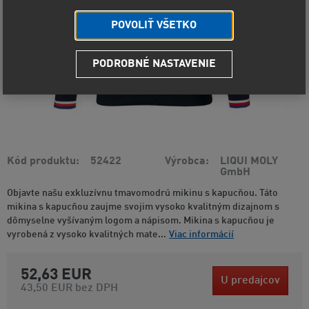
POVOLIŤ VŠETKO
PODROBNÉ NASTAVENIE
Kód produktu
52422
Výrobca
LIQUI MOLY
GmbH
Objavte našu exkluzívnu tmavomodrú mikinu s kapucňou. Táto
mikina s kapucňou zaujme svojim vysoko kvalitným dizajnom s
dômyselne vyšívaným logom a nápisom. Mikina s kapucňou je
vyrobená z vysoko kvalitných mate...
Viac informácií
52,63 EUR
U predajcov
43,50 EUR
bez DPH