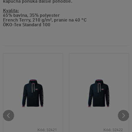
kapucňa ponúka ďalšie pohodlie.
Kvalita:
65% bavlna, 35% polyester
French Terry, 210 g/m², pranie na 40 °C
ÖKO-Tex Standard 100
Kód:
52421
Kód:
52422