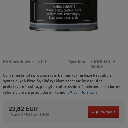
Kód produktu
6110
Výrobca
LIQUI MOLY
GmbH
Ochranná hmota proti úderom kamienkov na báze kaučuku a
syntetických živíc. Vyniká rýchlym zaschnutím a taktiež
prelakovateľnosťou, poskytuje oteruvzdornú ochranu proti korózii,
výborne chráni pred údermi kamie...
Viac informácií
23,82 EUR
U predajcov
19,69 EUR
bez DPH