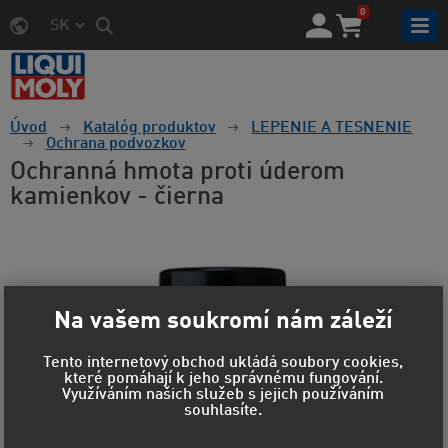
0
SK
Úvod
Katalóg produktov
LEPENIE A TESNENIE
Ochrana podvozkov
Ochranná hmota proti úderom
kamienkov - čierna
Na vašem soukromí nám záleží
Tento internetový obchod ukládá soubory cookies,
které pomáhají k jeho správnému fungování.
Využíváním našich služeb s jejich používáním
souhlasíte.