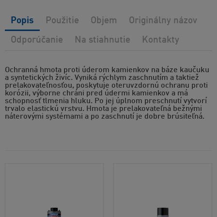
Popis
Použitie
Objem
Originálny názov
Odporúčanie
Na stiahnutie
Kontakty
Ochranná hmota proti úderom kamienkov na báze kaučuku
a syntetických živíc. Vyniká rýchlym zaschnutím a taktiež
prelakovateľnosťou, poskytuje oteruvzdornú ochranu proti
korózii, výborne chráni pred údermi kamienkov a má
schopnosť tlmenia hluku. Po jej úplnom preschnutí vytvorí
trvalo elastickú vrstvu. Hmota je prelakovateľná bežnými
náterovými systémami a po zaschnutí je dobre brúsiteľná.