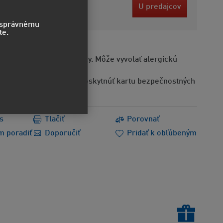
5 EUR
U predajcov
bez DPH
o správnému
te.
Obsahuje alergénne látky. Môže vyvolať alergickú
Na požiadanie možno poskytnúť kartu bezpečnostných
s
Tlačiť
Porovnať
m poradiť
Doporučiť
Pridať k obľúbeným