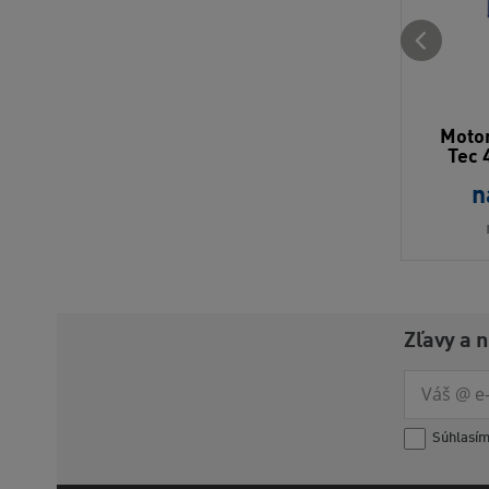
Motor
Tec 
n
Zľavy a 
Súhlasí