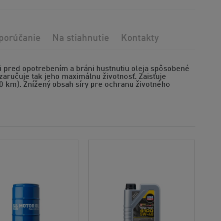
porúčanie
Na stiahnutie
Kontakty
i pred opotrebením a bráni hustnutiu oleja spôsobené
zaručuje tak jeho maximálnu životnosť. Zaisťuje
0 km). Znížený obsah síry pre ochranu životného
Odp