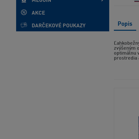
MEGUIN
AKCE
Popis
DARČEKOVÉ POUKAZY
Ľahkobežný
zvýšeným ob
optimálnu v
prostredia 