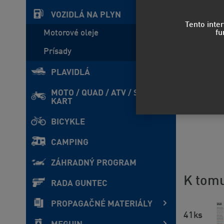
VOZIDLÁ NA PLYN
Tento inte
fu
Motorové oleje
Prísady
PLAVIDLÁ
MOTO / QUAD / ATV / SxS /
KART
BICYKLE
CAMPING
ZÁHRADNÝ PROGRAM
K tomu
RADA GUNTEC
PROPAGAČNÉ MATERIÁLY
41ks