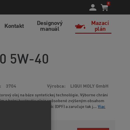
0
Designový
Mazací
Kontakt
manuál
plán
00 5W-40
3704
Výrobca
LIQUI MOLY GmbH
rový olej na báze syntetickej technológie. Výborne chráni
ím a bráni hustnutiu oleja spôsobené zvýšeným obsahom
unkčnosť filtru pevných častíc (DPF) a zaručuje tak j...
Viac