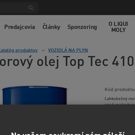
O LIQUI
Predajcovia
Články
Sponzoring
MOLY
atalóg produktov
VOZIDLÁ NA PLYN
orový olej Top Tec 41
Kód produktu
Ľahkobežný moto
pred opotreben
sadzí. Udržuje f
informácií