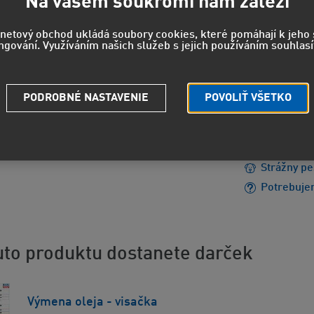
3 13
Na vašem soukromí nám záleží
2 591 EUR
rnetový obchod ukládá soubory cookies, které pomáhají k jeh
ngování. Využíváním našich služeb s jejich používáním souhlasí
EUH208 - 
PODROBNÉ NASTAVENIE
POVOLIŤ VŠETKO
reakciu.
EUH210 - 
údajov.
Strážny pe
Potrebuje
to produktu dostanete darček
Výmena oleja - visačka