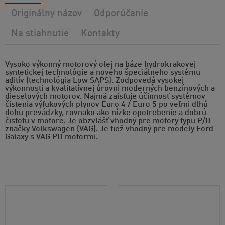
Originálny názov
Odporúčanie
Na stiahnutie
Kontakty
Vysoko výkonný motorový olej na báze hydrokrakovej
syntetickej technológie a nového špeciálneho systému
aditív (technológia Low SAPS). Zodpovedá vysokej
výkonnosti a kvalitatívnej úrovni moderných benzínových a
dieselových motorov. Najmä zaisťuje účinnosť systémov
čistenia výfukových plynov Euro 4 / Euro 5 po veľmi dlhú
dobu prevádzky, rovnako ako nízke opotrebenie a dobrú
čistotu v motore. Je obzvlášť vhodný pre motory typu P/D
značky Volkswagen (VAG). Je tiež vhodný pre modely Ford
Galaxy s VAG PD motormi.