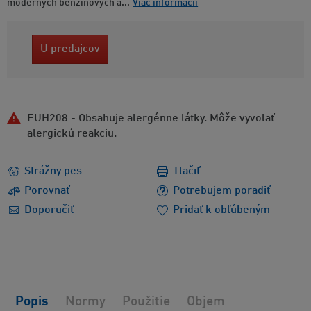
moderných benzínových a...
Viac informácií
U predajcov
EUH208 - Obsahuje alergénne látky. Môže vyvolať
alergickú reakciu.
Strážny pes
Tlačiť
Porovnať
Potrebujem poradiť
Doporučiť
Pridať k obľúbeným
Popis
Normy
Použitie
Objem