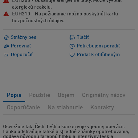
EUH208 - Obsahuje alergénne látky. Môže vyvolať
alergickú reakciu.
EUH210 - Na požiadanie možno poskytnúť kartu
bezpečnostných údajov.
Strážny pes
Tlačiť
Porovnať
Potrebujem poradiť
Doporučiť
Pridať k obľúbeným
Popis
Použitie
Objem
Originálny názov
Odporúčanie
Na stiahnutie
Kontakty
Osviežuje lak. Čistí, leští a konzervuje v jednej operácii.
Ľahko odstraňuje ľahké a stredné známky opotrebovania,
dodáva pôvodnú farebnú hĺbku a intenzívny lesk a