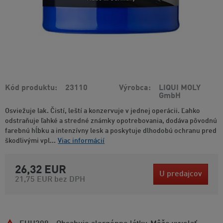
Kód produktu
23110
Výrobca
LIQUI MOLY
GmbH
Osviežuje lak. Čistí, leští a konzervuje v jednej operácii. Ľahko
odstraňuje ľahké a stredné známky opotrebovania, dodáva pôvodnú
farebnú hĺbku a intenzívny lesk a poskytuje dlhodobú ochranu pred
škodlivými vpl...
Viac informácií
26,32 EUR
U predajcov
21,75 EUR
bez DPH