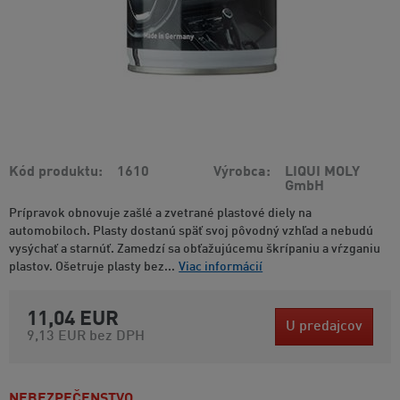
Kód produktu
1610
Výrobca
LIQUI MOLY
GmbH
Prípravok obnovuje zašlé a zvetrané plastové diely na
automobiloch. Plasty dostanú späť svoj pôvodný vzhľad a nebudú
vysýchať a starnúť. Zamedzí sa obťažujúcemu škrípaniu a vŕzganiu
plastov. Ošetruje plasty bez...
Viac informácií
11,04 EUR
U predajcov
9,13 EUR
bez DPH
NEBEZPEČENSTVO