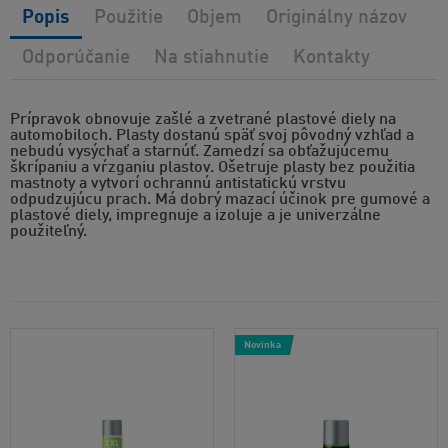
Popis
Použitie
Objem
Originálny názov
Odporúčanie
Na stiahnutie
Kontakty
Prípravok obnovuje zašlé a zvetrané plastové diely na
automobiloch. Plasty dostanú späť svoj pôvodný vzhľad a
nebudú vysýchať a starnúť. Zamedzí sa obťažujúcemu
škrípaniu a vŕzganiu plastov. Ošetruje plasty bez použitia
mastnoty a vytvorí ochrannú antistatickú vrstvu
odpudzujúcu prach. Má dobrý mazací účinok pre gumové a
plastové diely, impregnuje a izoluje a je univerzálne
použiteľný.
Novinka