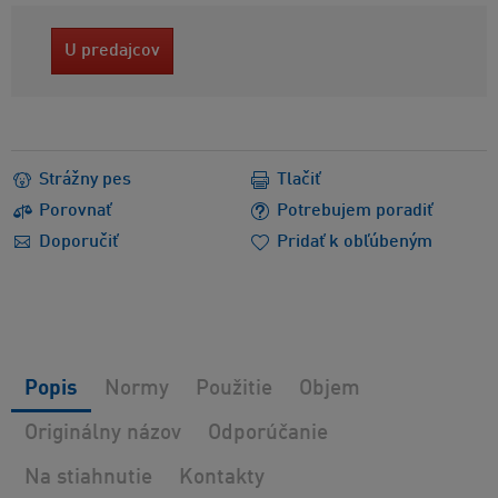
U predajcov
Strážny pes
Tlačiť
Porovnať
Potrebujem poradiť
Doporučiť
Pridať k obľúbeným
Popis
Normy
Použitie
Objem
Originálny názov
Odporúčanie
Na stiahnutie
Kontakty