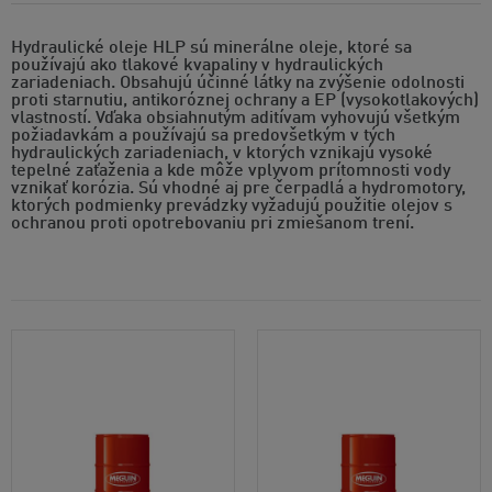
Hydraulické oleje HLP sú minerálne oleje, ktoré sa
používajú ako tlakové kvapaliny v hydraulických
zariadeniach. Obsahujú účinné látky na zvýšenie odolnosti
proti starnutiu, antikoróznej ochrany a EP (vysokotlakových)
vlastností. Vďaka obsiahnutým aditívam vyhovujú všetkým
požiadavkám a používajú sa predovšetkým v tých
hydraulických zariadeniach, v ktorých vznikajú vysoké
tepelné zaťaženia a kde môže vplyvom prítomnosti vody
vznikať korózia. Sú vhodné aj pre čerpadlá a hydromotory,
ktorých podmienky prevádzky vyžadujú použitie olejov s
ochranou proti opotrebovaniu pri zmiešanom trení.