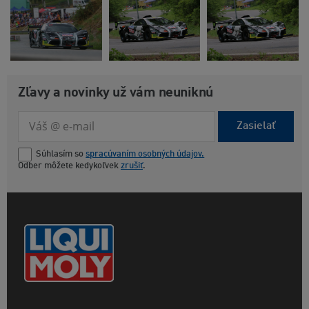
Zľavy a novinky už vám neuniknú
Zasielať
Súhlasím so
spracúvaním osobných údajov.
Odber môžete kedykoľvek
zrušiť
.