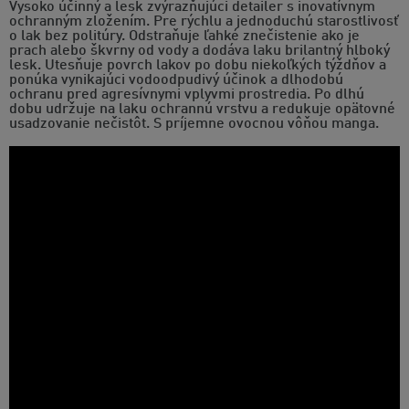
Vysoko účinný a lesk zvýrazňujúci detailer s inovatívnym
ochranným zložením. Pre rýchlu a jednoduchú starostlivosť
o lak bez politúry. Odstraňuje ľahké znečistenie ako je
prach alebo škvrny od vody a dodáva laku brilantný hlboký
lesk. Utesňuje povrch lakov po dobu niekoľkých týždňov a
ponúka vynikajúci vodoodpudivý účinok a dlhodobú
ochranu pred agresívnymi vplyvmi prostredia. Po dlhú
dobu udržuje na laku ochrannú vrstvu a redukuje opätovné
usadzovanie nečistôt. S príjemne ovocnou vôňou manga.