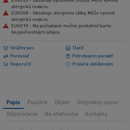
EUH205 - Obsahuje epoxidové zložky. Môže vyvolať
alergickú reakciu.
EUH208 - Obsahuje alergénne látky. Môže vyvolať
alergickú reakciu.
EUH210 - Na požiadanie možno poskytnúť kartu
bezpečnostných údajov.
Strážny pes
Tlačiť
Porovnať
Potrebujem poradiť
Doporučiť
Pridať k obľúbeným
Popis
Použitie
Objem
Originálny názov
Odporúčanie
Na stiahnutie
Kontakty