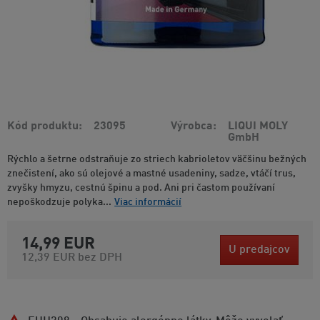
Kód produktu
23095
Výrobca
LIQUI MOLY
GmbH
Rýchlo a šetrne odstraňuje zo striech kabrioletov väčšinu bežných
znečistení, ako sú olejové a mastné usadeniny, sadze, vtáčí trus,
zvyšky hmyzu, cestnú špinu a pod. Ani pri častom používaní
nepoškodzuje polyka...
Viac informácií
14,99 EUR
U predajcov
12,39 EUR
bez DPH