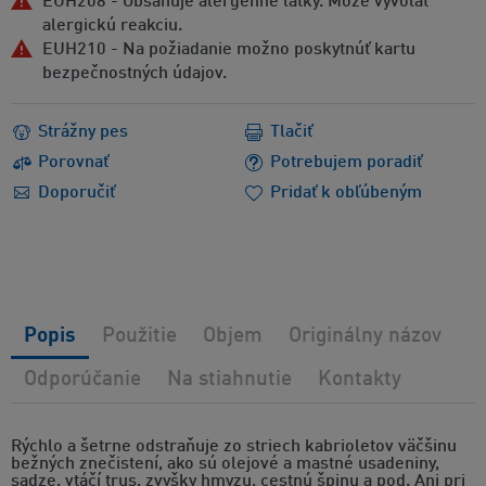
EUH208 - Obsahuje alergénne látky. Môže vyvolať
alergickú reakciu.
EUH210 - Na požiadanie možno poskytnúť kartu
bezpečnostných údajov.
Strážny pes
Tlačiť
Porovnať
Potrebujem poradiť
Doporučiť
Pridať k obľúbeným
Popis
Použitie
Objem
Originálny názov
Odporúčanie
Na stiahnutie
Kontakty
Rýchlo a šetrne odstraňuje zo striech kabrioletov väčšinu
bežných znečistení, ako sú olejové a mastné usadeniny,
sadze, vtáčí trus, zvyšky hmyzu, cestnú špinu a pod. Ani pri