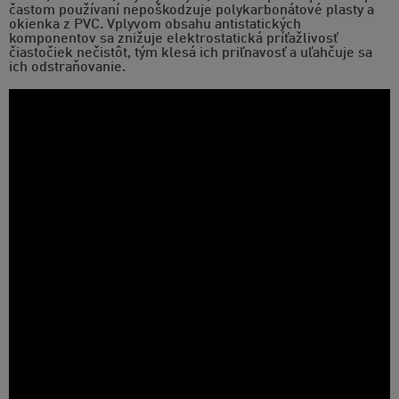
častom používaní nepoškodzuje polykarbonátové plasty a
okienka z PVC. Vplyvom obsahu antistatických
komponentov sa znižuje elektrostatická príťažlivosť
čiastočiek nečistôt, tým klesá ich priľnavosť a uľahčuje sa
ich odstraňovanie.