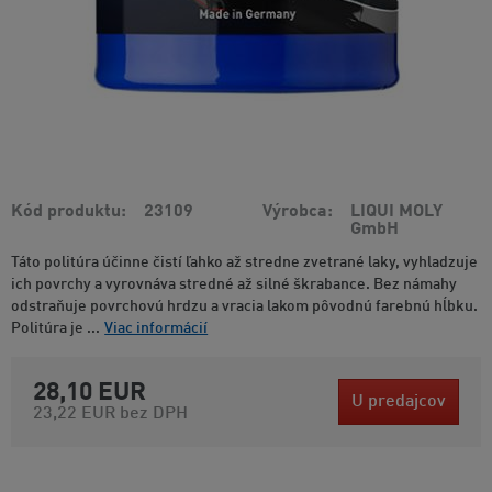
Kód produktu
23109
Výrobca
LIQUI MOLY
GmbH
Táto politúra účinne čistí ľahko až stredne zvetrané laky, vyhladzuje
ich povrchy a vyrovnáva stredné až silné škrabance. Bez námahy
odstraňuje povrchovú hrdzu a vracia lakom pôvodnú farebnú hĺbku.
Politúra je ...
Viac informácií
28,10 EUR
U predajcov
23,22 EUR
bez DPH