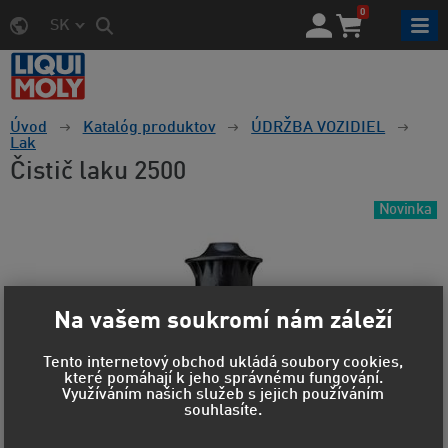
0
SK
Úvod
Katalóg produktov
ÚDRŽBA VOZIDIEL
Lak
Čistič laku 2500
Novinka
Na vašem soukromí nám záleží
Tento internetový obchod ukládá soubory cookies,
které pomáhají k jeho správnému fungování.
Využíváním našich služeb s jejich používáním
souhlasíte.