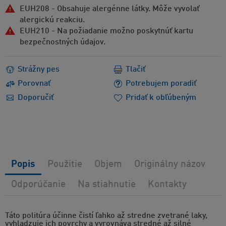
EUH208 - Obsahuje alergénne látky. Môže vyvolať
alergickú reakciu.
EUH210 - Na požiadanie možno poskytnúť kartu
bezpečnostných údajov.
Strážny pes
Tlačiť
Porovnať
Potrebujem poradiť
Doporučiť
Pridať k obľúbeným
Popis
Použitie
Objem
Originálny názov
Odporúčanie
Na stiahnutie
Kontakty
Táto politúra účinne čistí ľahko až stredne zvetrané laky,
vyhladzuje ich povrchy a vyrovnáva stredné až silné