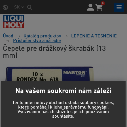
0
SK
Úvod
Katalóg produktov
LEPENIE A TESNENIE
Príslušenstvo a náradie
Čepele pre drážkový škrabák (13
mm)
Na vašem soukromí nám záleží
Tento internetový obchod ukládá soubory cookies,
které pomáhají k jeho správnému fungování.
Využíváním našich služeb s jejich používáním
souhlasíte.