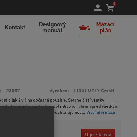
0
Designový
Mazací
Kontakt
manuál
plán
23087
Výrobca
LIQUI MOLY GmbH
vosť o lak 2 v 1 na občasné použitie. Šetrne čistí všetky
y, dodáva im žiarivý lesk a spoľahlivo ich chráni pred všetkými
ho prostredia. Pritom ľahko odstraňuje neč...
Viac informácií
9 EUR
U predajcov