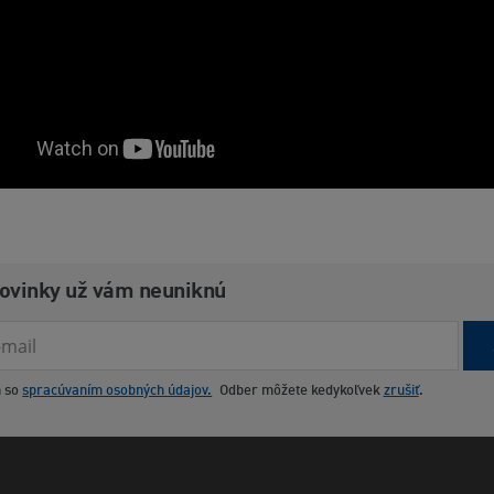
novinky už vám neuniknú
m so
spracúvaním osobných údajov.
Odber môžete kedykoľvek
zrušiť
.