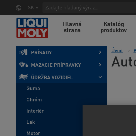
SK
Hlavná
Katalóg
strana
produktov
Úvod
K
PRÍSADY
Aut
MAZACIE PRÍPRAVKY
ÚDRŽBA VOZIDIEL
Guma
Chróm
Interiér
Lak
Motor