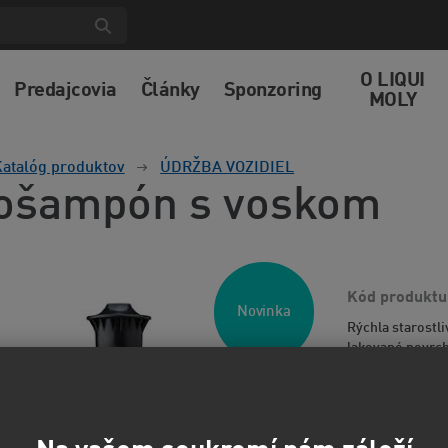
O LIQUI
Predajcovia
Články
Sponzoring
MOLY
atalóg produktov
ÚDRŽBA VOZIDIEL
ošampón s voskom
Kód produktu
Novinka
Rýchla starostli
lakované povrch
vplyvmi okolité
17,2