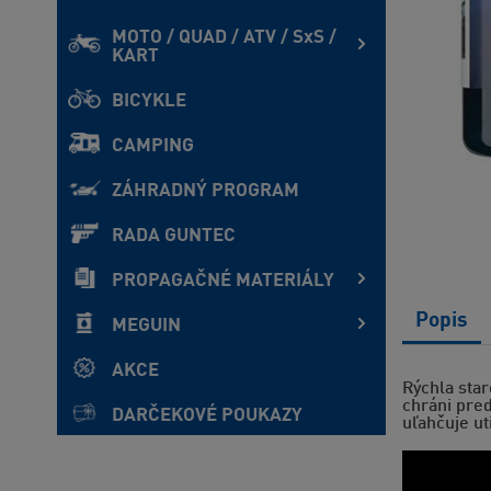
MOTO / QUAD / ATV / SxS /
KART
BICYKLE
CAMPING
ZÁHRADNÝ PROGRAM
RADA GUNTEC
PROPAGAČNÉ MATERIÁLY
Popis
MEGUIN
AKCE
Rýchla star
chráni pred
DARČEKOVÉ POUKAZY
uľahčuje u