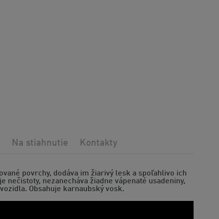
Na stiahnutie
Kontakty
kované povrchy, dodáva im žiarivý lesk a spoľahlivo ich
je nečistoty, nezanecháva žiadne vápenaté usadeniny,
 vozidla. Obsahuje karnaubský vosk.