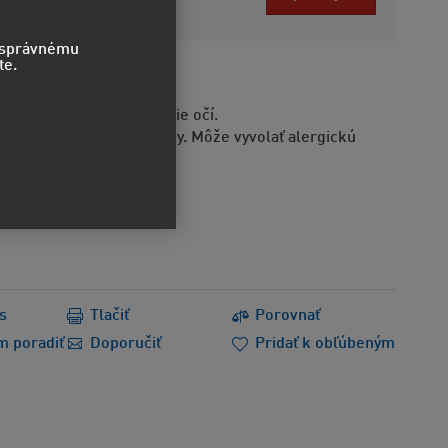
bez DPH
o správnému
te.
STVO
ôsobuje vážne poškodenie očí.
Obsahuje alergénne látky. Môže vyvolať alergickú
s
Tlačiť
Porovnať
m poradiť
Doporučiť
Pridať k obľúbeným