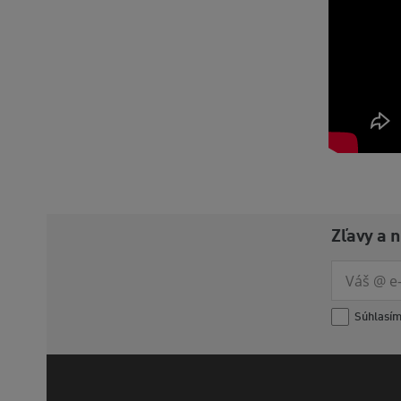
Zľavy a 
Súhlasí