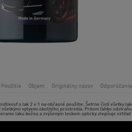
Použitie
Objem
Originálny názov
Odporúčanie
ostlivosť o lak 2 v 1 na občasné použitie. Šetrne čistí všetky la
 všetkými vplyvmi okolitého prostredia. Pritom ľahko odstraňu
tieranie laku kožou a zvýšeným leskom opticky zlepšuje vzhľad