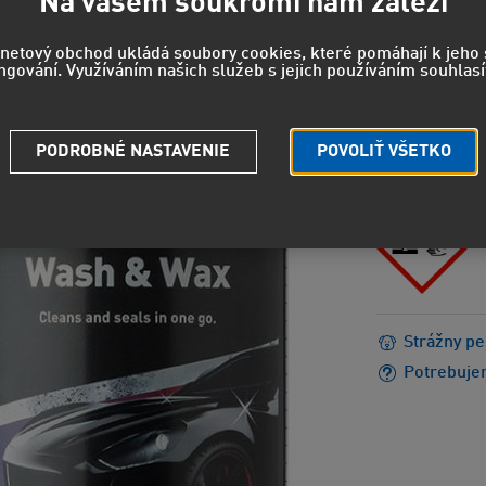
Na vašem soukromí nám záleží
14,29 EUR
rnetový obchod ukládá soubory cookies, které pomáhají k jeh
ngování. Využíváním našich služeb s jejich používáním souhlasí
NEBEZPEČEN
H318 - Sp
EUH208 - 
PODROBNÉ NASTAVENIE
POVOLIŤ VŠETKO
reakciu.
Strážny pe
Potrebuje