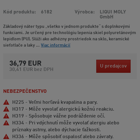
Kód produktu
6182
Výrobca
LIQUI MOLY
GmbH
Základový náter typu „všetko v jednom produkte“ s doplnkovými
funkciami. Je určený pre technológiu lepenia skiel polyuretánovým
lepidlom (PU). Slúži ako adhézny prostriedok na sklo, keramické
sieťotlače a laky ...
Viac informácií
36,79 EUR
U predajcov
30,41 EUR
bez DPH
NEBEZPEČENSTVO
H225 - Veľmi horľavá kvapalina a pary.
H317 - Môže vyvolať alergickú kožnú reakciu.
H319 - Spôsobuje vážne podráždenie očí.
H334 - Pri vdýchnutí môže vyvolať alergiu alebo
príznaky astmy, alebo dýchacie ťažkosti.
H336 - Môže spôsobiť ospalosť alebo závraty.