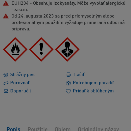
EUH204 - Obsahuje izokyanáty. Môže vyvolať alergickú
reakciu.
Od 24. augusta 2023 sa pred priemyselným alebo
profesionálnym použitím vyžaduje primeraná odborná
príprava.
Strážny pes
Tlačiť
Porovnať
Potrebujem poradiť
Doporučiť
Pridať k obľúbeným
Popis
Použitie
Objem
Originálny názov