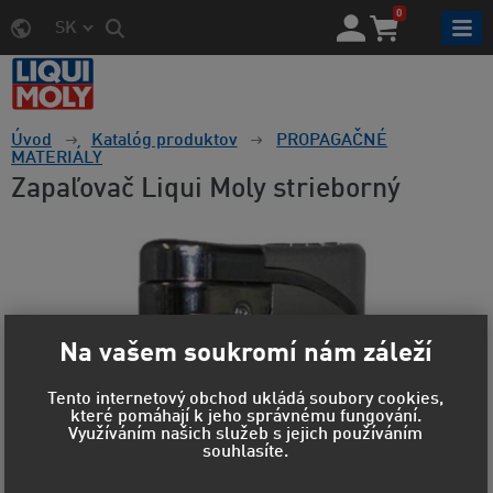
0
SK
Úvod
Katalóg produktov
PROPAGAČNÉ
MATERIÁLY
Zapaľovač Liqui Moly strieborný
Na vašem soukromí nám záleží
Tento internetový obchod ukládá soubory cookies,
které pomáhají k jeho správnému fungování.
Využíváním našich služeb s jejich používáním
souhlasíte.