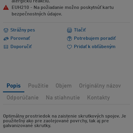
alergickú reakciu.
EUH210 - Na požiadanie možno poskytnúť kartu
bezpečnostných údajov.
Strážny pes
Tlačiť
Porovnať
Potrebujem poradiť
Doporučiť
Pridať k obľúbeným
Popis
Použitie
Objem
Originálny názov
Odporúčanie
Na stiahnutie
Kontakty
Optimálny prostriedok na zaistenie skrutkových spojov. Je
použiteľný ako pre zaolejované povrchy, tak aj pre
galvanizované skrutky.