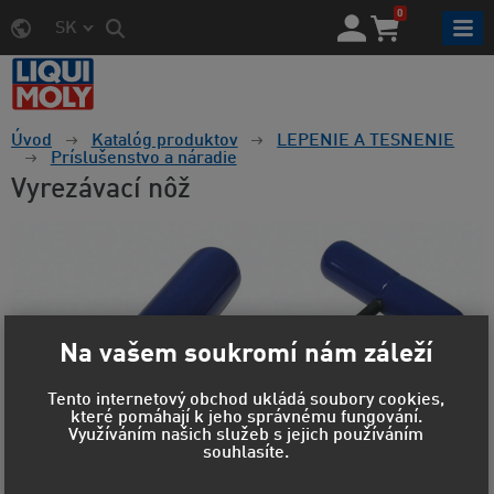
0
SK
Úvod
Katalóg produktov
LEPENIE A TESNENIE
Príslušenstvo a náradie
Vyrezávací nôž
Na vašem soukromí nám záleží
Tento internetový obchod ukládá soubory cookies,
které pomáhají k jeho správnému fungování.
Využíváním našich služeb s jejich používáním
souhlasíte.