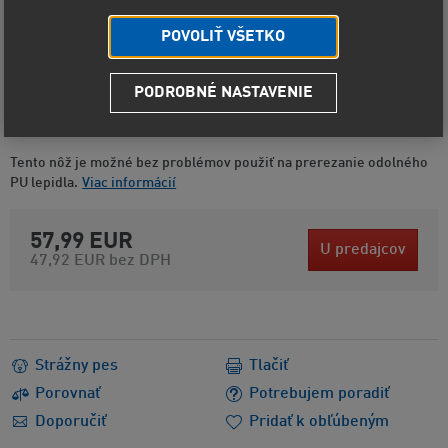
POVOLIŤ VŠETKO
PODROBNÉ NASTAVENIE
Kód produktu
6231
Výrobca
LIQUI MOLY
GmbH
Tento nôž je možné bez problémov použiť na prerezanie odolného
PU lepidla.
Viac informácií
57,99 EUR
U predajcov
47,92 EUR
bez DPH
Strážny pes
Tlačiť
Porovnať
Potrebujem poradiť
Doporučiť
Pridať k obľúbeným