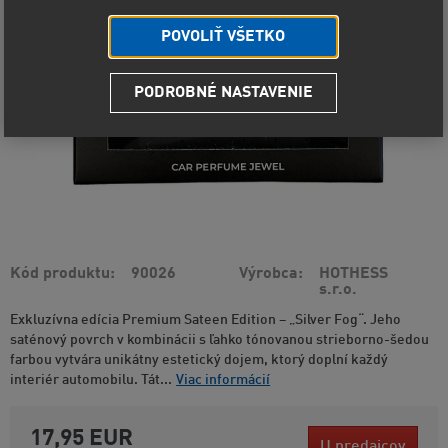
POVOLIŤ VŠETKO
PODROBNÉ NASTAVENIE
Kód produktu
90026
Výrobca
HOTHESS
s.r.o.
Exkluzívna edícia Premium Sateen Edition – „Silver Fog“. Jeho
saténový povrch v kombinácii s ľahko tónovanou strieborno-šedou
farbou vytvára unikátny estetický dojem, ktorý doplní každý
interiér automobilu. Tát...
Viac informácií
17,95 EUR
U predajcov