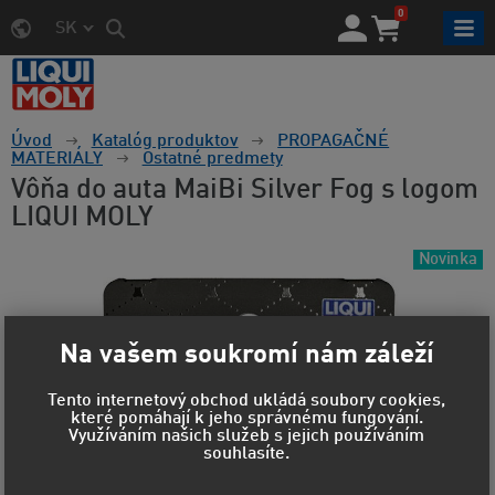
0
SK
Úvod
Katalóg produktov
PROPAGAČNÉ
MATERIÁLY
Ostatné predmety
Vôňa do auta MaiBi Silver Fog s logom
LIQUI MOLY
Novinka
Na vašem soukromí nám záleží
Tento internetový obchod ukládá soubory cookies,
které pomáhají k jeho správnému fungování.
Využíváním našich služeb s jejich používáním
souhlasíte.