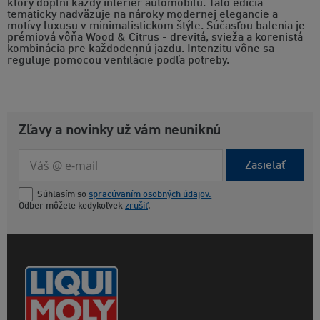
ktorý doplní každý interiér automobilu. Táto edícia
tematicky nadväzuje na nároky modernej elegancie a
motívy luxusu v minimalistickom štýle. Súčasťou balenia je
prémiová vôňa Wood & Citrus - drevitá, svieža a korenistá
kombinácia pre každodennú jazdu. Intenzitu vône sa
reguluje pomocou ventilácie podľa potreby.
Zľavy a novinky už vám neuniknú
Zasielať
Súhlasím so
spracúvaním osobných údajov.
Odber môžete kedykoľvek
zrušiť
.