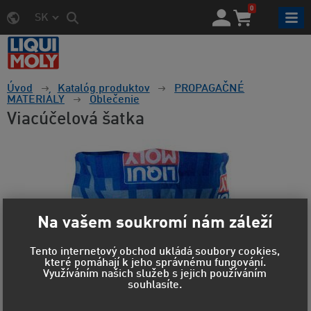
0
SK
Úvod
Katalóg produktov
PROPAGAČNÉ
MATERIÁLY
Oblečenie
Viacúčelová šatka
Na vašem soukromí nám záleží
Tento internetový obchod ukládá soubory cookies,
které pomáhají k jeho správnému fungování.
Využíváním našich služeb s jejich používáním
souhlasíte.