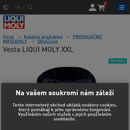
0
SK
Úvod
Katalóg produktov
PROPAGAČNÉ
MATERIÁLY
Oblečenie
Vesta LIQUI MOLY XXL
Novinka
Na vašem soukromí nám záleží
Tento internetový obchod ukládá soubory cookies,
které pomáhají k jeho správnému fungování.
Využíváním našich služeb s jejich používáním
souhlasíte.