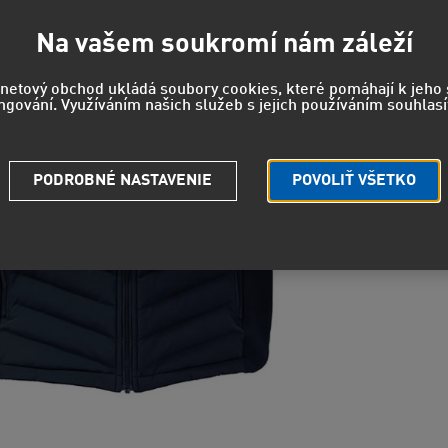
Na vašem soukromí nám záleží
Strážny pe
rnetový obchod ukládá soubory cookies, které pomáhají k jeh
Potrebuje
ngování. Využíváním našich služeb s jejich používáním souhlasí
PODROBNÉ NASTAVENIE
POVOLIŤ VŠETKO