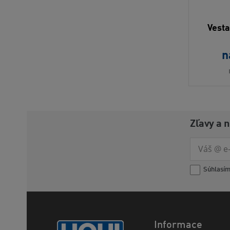
Vest
n
Zľavy a 
Súhlasí
Informace