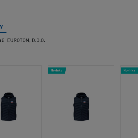
y
ľ:
EUROTON, D.O.O.
Novinka
Novinka