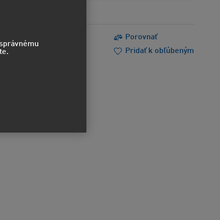
s
Tlačiť
Porovnať
o správnému
m poradiť
Doporučiť
Pridať k obľúbeným
te.