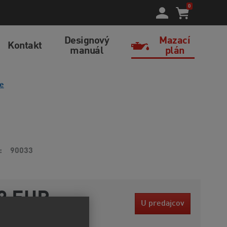
0
Designový
Mazací
Kontakt
manuál
plán
e
90033
9 EUR
U predajcov
bez DPH