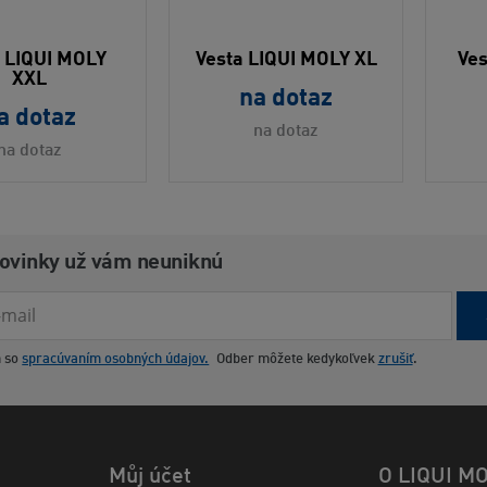
a LIQUI MOLY
Vesta LIQUI MOLY XL
Ves
XXL
na dotaz
a dotaz
na dotaz
na dotaz
novinky už vám neuniknú
m so
spracúvaním osobných údajov.
Odber môžete kedykoľvek
zrušiť
.
Můj účet
O LIQUI M