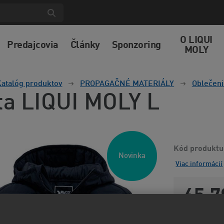
O LIQUI
Predajcovia
Články
Sponzoring
MOLY
atalóg produktov
PROPAGAČNÉ MATERIÁLY
Oblečeni
ta LIQUI MOLY L
Kód produktu
Novinka
Viac informácií
65,7
54,37 EUR