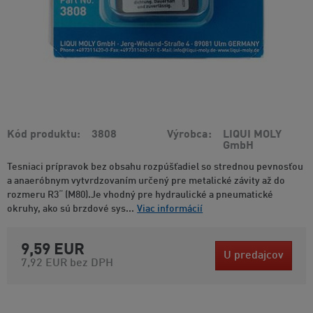
Kód produktu
3808
Výrobca
LIQUI MOLY
GmbH
Tesniaci prípravok bez obsahu rozpúšťadiel so strednou pevnosťou
a anaeróbnym vytvrdzovaním určený pre metalické závity až do
rozmeru R3“ (M80).Je vhodný pre hydraulické a pneumatické
okruhy, ako sú brzdové sys...
Viac informácií
9,59 EUR
U predajcov
7,92 EUR
bez DPH