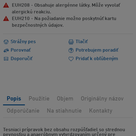
EUH208 - Obsahuje alergénne látky. Môže vyvolať
alergickú reakciu.
EUH210 - Na požiadanie možno poskytnúť kartu
bezpečnostných údajov.
Strážny pes
Tlačiť
Porovnať
Potrebujem poradiť
Doporučiť
Pridať k obľúbeným
Popis
Použitie
Objem
Originálny názov
Odporúčanie
Na stiahnutie
Kontakty
Tesniaci prípravok bez obsahu rozpúšťadiel so strednou
pevnosťou a anaeróbnym vytvrdzovaním určený pre