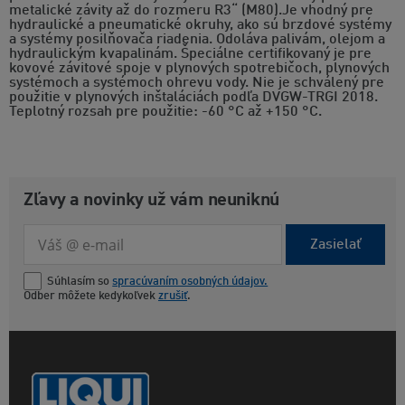
metalické závity až do rozmeru R3“ (M80).Je vhodný pre
hydraulické a pneumatické okruhy, ako sú brzdové systémy
a systémy posilňovača riadenia. Odoláva palivám, olejom a
hydraulickým kvapalinám. Špeciálne certifikovaný je pre
kovové závitové spoje v plynových spotrebičoch, plynových
systémoch a systémoch ohrevu vody. Nie je schválený pre
použitie v plynových inštaláciách podľa DVGW-TRGI 2018.
Teplotný rozsah pre použitie: -60 °C až +150 °C.
Zľavy a novinky už vám neuniknú
Zasielať
Súhlasím so
spracúvaním osobných údajov.
Odber môžete kedykoľvek
zrušiť
.