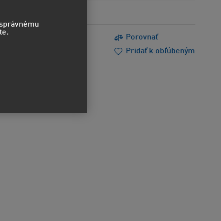
o správnému
te.
s
Tlačiť
Porovnať
m poradiť
Doporučiť
Pridať k obľúbeným