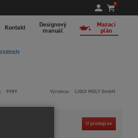
0
Designový
Mazací
Kontakt
manuál
plán
predmety
9989
Výrobca
LIQUI MOLY GmbH
 EUR
U predajcov
bez DPH