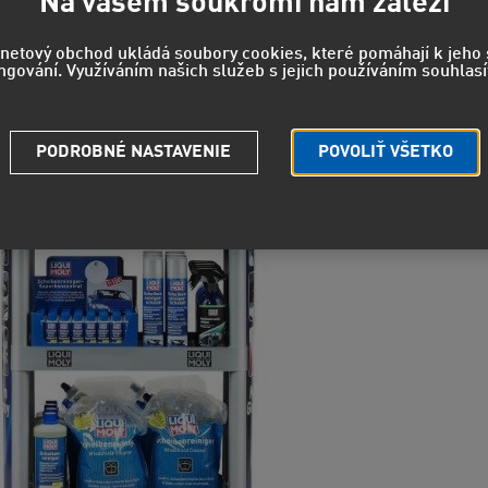
Na vašem soukromí nám záleží
rnetový obchod ukládá soubory cookies, které pomáhají k jeh
ngování. Využíváním našich služeb s jejich používáním souhlasí
Strážny pe
Potrebuje
PODROBNÉ NASTAVENIE
POVOLIŤ VŠETKO