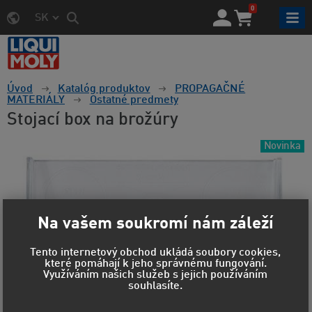
0
SK
Úvod
Katalóg produktov
PROPAGAČNÉ
MATERIÁLY
Ostatné predmety
Stojací box na brožúry
Novinka
Na vašem soukromí nám záleží
Tento internetový obchod ukládá soubory cookies,
které pomáhají k jeho správnému fungování.
Využíváním našich služeb s jejich používáním
souhlasíte.