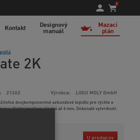
0
Designový
Mazací
Kontakt
manuál
plán
pidlá
ate 2K
21262
Výrobca
LIQUI MOLY GmbH
žiteľné dvojkomponentné sekundové lepidlo pre rýchle a
pravy. Vyplní medzeru širokú až 6 mm. Dokonalé vytvrdnutí.
4 EUR
U predajcov