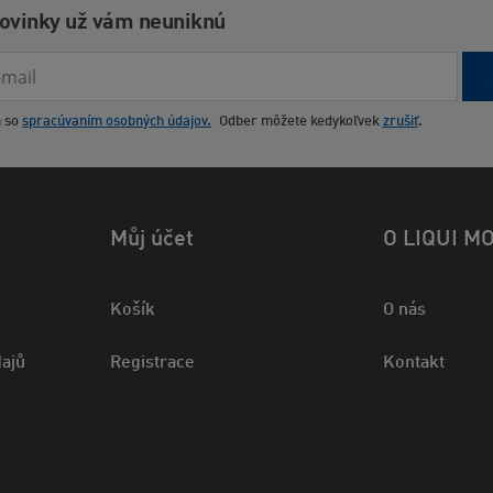
novinky už vám neuniknú
m so
spracúvaním osobných údajov.
Odber môžete kedykoľvek
zrušiť
.
Můj účet
O LIQUI M
Košík
O nás
ajů
Registrace
Kontakt