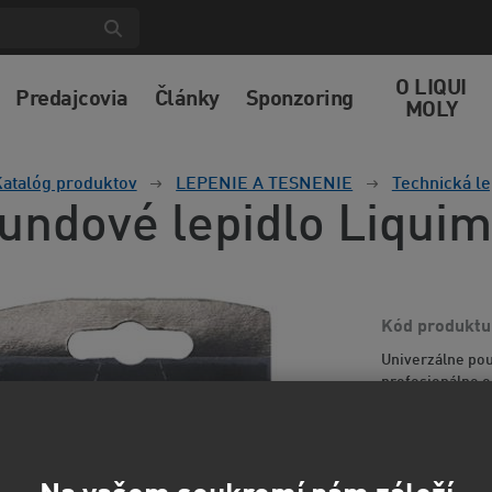
O LIQUI
Predajcovia
Články
Sponzoring
MOLY
atalóg produktov
LEPENIE A TESNENIE
Technická le
undové lepidlo Liquim
Kód produktu
Univerzálne pou
profesionálne o
Viac informácií
39,9