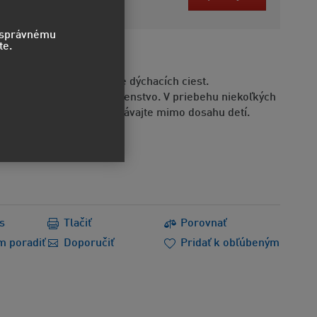
bez DPH
o správnému
te.
že spôsobiť podráždenie dýchacích ciest.
Kyanoakrylát. Nebezpečenstvo. V priebehu niekoľkých
epí pokožku a oči. Uchovávajte mimo dosahu detí.
s
Tlačiť
Porovnať
m poradiť
Doporučiť
Pridať k obľúbeným