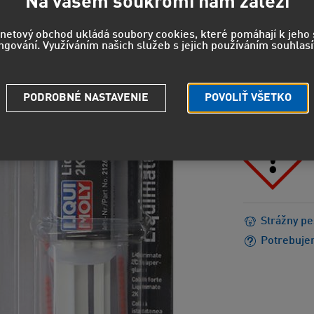
Na vašem soukromí nám záleží
33,01 EUR
rnetový obchod ukládá soubory cookies, které pomáhají k jeh
ngování. Využíváním našich služeb s jejich používáním souhlasí
POZOR
H335 - Mô
EUH202 - 
PODROBNÉ NASTAVENIE
POVOLIŤ VŠETKO
sekúnd zl
Strážny pe
Potrebuje