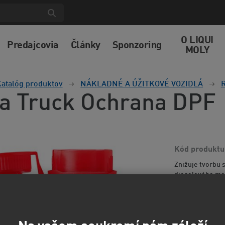
O LIQUI
Predajcovia
Články
Sponzoring
MOLY
atalóg produktov
NÁKLADNÉ A ÚŽITKOVÉ VOZIDLÁ
a Truck Ochrana DPF
Kód produktu
Znižuje tvorbu s
dieselového mot
regenerácii sys
informácií