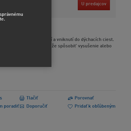
0 EUR
U predajcov
bez DPH
o správnému
te.
STVO
e byť smrteľný po požití a vniknutí do dýchacích ciest.
Opakovaná expozícia môže spôsobit’ vysušenie alebo
ie pokožky.
s
Tlačiť
Porovnať
m poradiť
Doporučiť
Pridať k obľúbeným