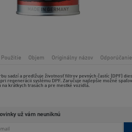
Použitie
Objem
Originálny názov
Odporúčanie
rbu sadzí a predlžuje životnosť filtrov pevných častíc (DPF) die
ri regenerácii systému DPF. Zaručuje najlepšie možné spaľovan
 na krátkych trasách a pre mestké vozidlá.
novinky už vám neuniknú