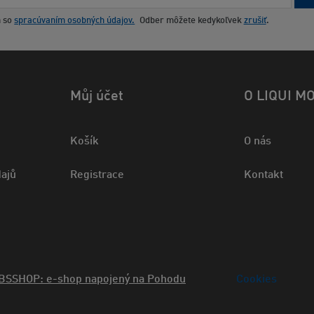
m so
spracúvaním osobných údajov.
Odber môžete kedykoľvek
zrušiť
.
Můj účet
O LIQUI M
Košík
O nás
ajů
Registrace
Kontakt
BSSHOP: e-shop napojený na Pohodu
Cookies