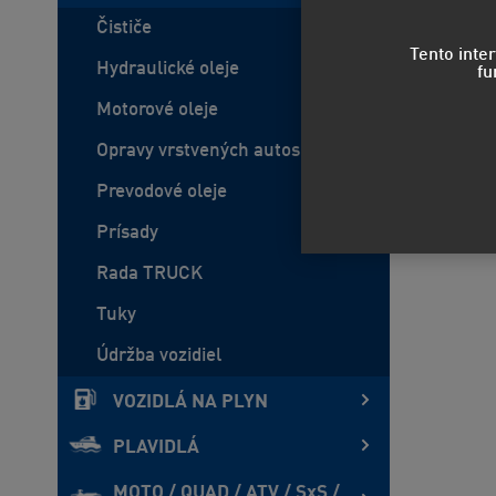
Čističe
Tento inte
Hydraulické oleje
fu
Motorové oleje
Opravy vrstvených autoskiel
Prevodové oleje
Prísady
Rada TRUCK
Tuky
Údržba vozidiel
VOZIDLÁ NA PLYN
PLAVIDLÁ
MOTO / QUAD / ATV / SxS /