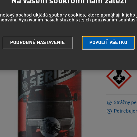
20,3
Na vašem soukromí nám záleží
16,78 EUR
rnetový obchod ukládá soubory cookies, které pomáhají k jeh
ngování. Využíváním našich služeb s jejich používáním souhlasí
NEBEZPEČEN
H304 - Môž
PODROBNÉ NASTAVENIE
POVOLIŤ VŠETKO
EUH066 - 
popraskan
Strážny pe
Potrebuje