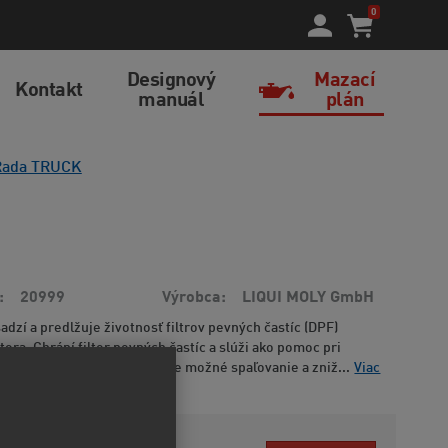
0
Designový
Mazací
Kontakt
manuál
plán
Rada TRUCK
20999
Výrobca
LIQUI MOLY GmbH
adzí a predlžuje životnosť filtrov pevných častíc (DPF)
ora. Chrání filter pevných častíc a slúži ako pomoc pri
tému DPF. Zaručuje najlepšie možné spaľovanie a zniž...
Viac