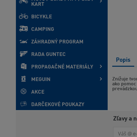
KART
BICYKLE
CAMPING
ZÁHRADNÝ PROGRAM
RADA GUNTEC
Popis
PROPAGAČNÉ MATERIÁLY
Znižuje tvo
MEGUIN
ako pomoc p
prevádzkou
AKCE
DARČEKOVÉ POUKAZY
Zľavy a 