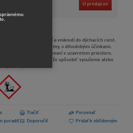
2 EUR
U predajcov
bez DPH
o správnému
te.
STVO
e byť smrteľný po požití a vniknutí do dýchacích ciest.
dovatý pre vodné organizmy, s dlhodobými účinkami.
Riziko výbuchu pri zahrievaní v uzavretom priestore.
Opakovaná expozícia môže spôsobit’ vysušenie alebo
ie pokožky.
s
Tlačiť
Porovnať
m poradiť
Doporučiť
Pridať k obľúbeným