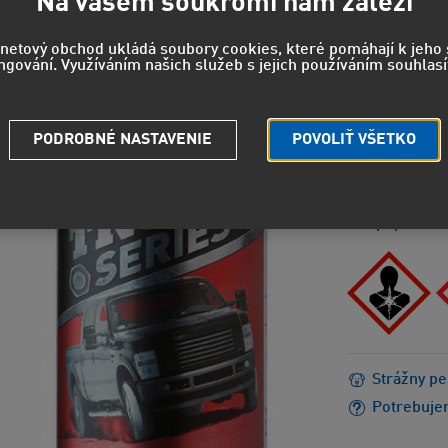
19,9
Na vašem soukromí nám záleží
16,47 EUR
rnetový obchod ukládá soubory cookies, které pomáhají k jeh
ngování. Využíváním našich služeb s jejich používáním souhlasí
NEBEZPEČEN
H304 - Môž
PODROBNÉ NASTAVENIE
POVOLIŤ VŠETKO
H411 - Je
EUH044 - 
EUH066 - 
popraskan
Strážny pe
Potrebuje