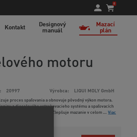
0
Designový
Mazací
Kontakt
manuál
plán
elového motoru
20997
Výrobca
LIQUI MOLY GmbH
izuje proces spaľovania a obnovuje pôvodný výkon motora.
eniny z dieselového vstrekovacieho systému a spaľovacích
e vzniku nových usadenín. Zlepšuje mazanie v celom ...
Viac