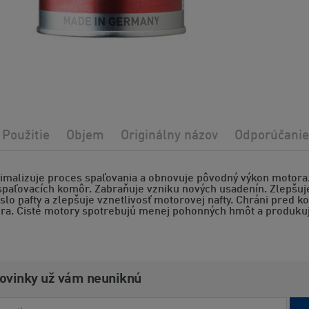
Použitie
Objem
Originálny názov
Odporúčanie
timalizuje proces spaľovania a obnovuje pôvodný výkon motora
spaľovacích komôr. Zabraňuje vzniku nových usadenín. Zlepšu
slo nafty a zlepšuje vznetlivosť motorovej nafty. Chráni pred k
ra. Čisté motory spotrebujú menej pohonných hmôt a produkuj
novinky už vám neuniknú