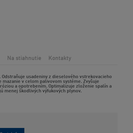
Na stiahnutie
Kontakty
. Odstraňuje usadeniny z dieselového vstrekovacieho
je mazanie v celom palivovom systéme. Zvyšuje
oróziou a opotrebením. Optimalizuje zloženie spalín a
ú menej škodlivých výfukových plynov.