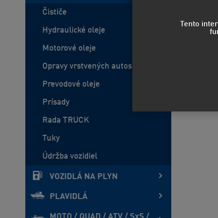
Čističe
Tento inte
Hydraulické oleje
fu
Motorové oleje
Opravy vrstvených autoskiel
Prevodové oleje
Prísady
Rada TRUCK
Tuky
Údržba vozidiel
VOZIDLÁ NA PLYN
PLAVIDLÁ
MOTO / QUAD / ATV / SxS /