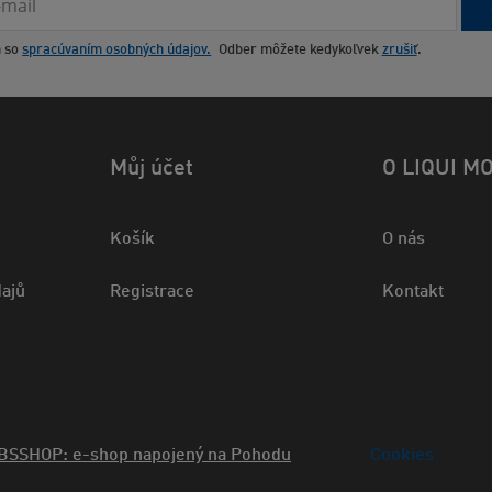
m so
spracúvaním osobných údajov.
Odber môžete kedykoľvek
zrušiť
.
Můj účet
O LIQUI M
Košík
O nás
ajů
Registrace
Kontakt
BSSHOP: e-shop napojený na Pohodu
Cookies