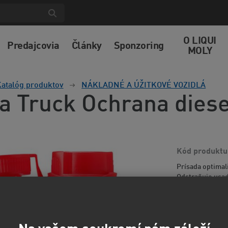
O LIQUI
Predajcovia
Články
Sponzoring
MOLY
atalóg produktov
NÁKLADNÉ A ÚŽITKOVÉ VOZIDLÁ
a Truck Ochrana dies
Kód produktu
Prísada optimal
Odstraňuje usad
komôr. Zabraňuj
informácií