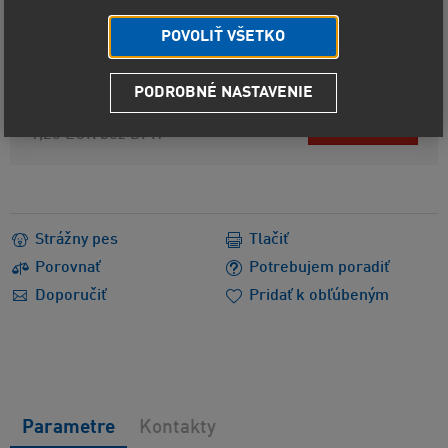
Kód produktu
5335
Výrobca
LIQUI MOLY
GmbH
POVOLIŤ VŠETKO
Viac informácií
PODROBNÉ NASTAVENIE
1,46 EUR
U predajcov
1,20 EUR
bez DPH
Strážny pes
Tlačiť
Porovnať
Potrebujem poradiť
Doporučiť
Pridať k obľúbeným
Parametre
Kontakty