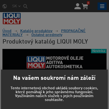
0
SK
Úvod
Katalóg produktov
PROPAGAČNÉ
MATERIÁLY
Ostatné predmety
Produktový katalóg LIQUI MOLY
Novinka
Na vašem soukromí nám záleží
Tento internetový obchod ukládá soubory cookies,
které pomáhají k jeho správnému fungování.
Využíváním našich služeb s jejich používáním
souhlasíte.