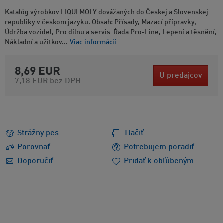
Katalóg výrobkov LIQUI MOLY dovážaných do Českej a Slovenskej
republiky v českom jazyku. Obsah: Přísady, Mazací přípravky,
Údržba vozidel, Pro dílnu a servis, Řada Pro-Line, Lepení a těsnění,
Nákladní a užitkov...
Viac informácií
8,69 EUR
U predajcov
7,18 EUR
bez DPH
Strážny pes
Tlačiť
Porovnať
Potrebujem poradiť
Doporučiť
Pridať k obľúbeným