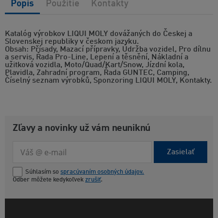
Popis
Použitie
Kontakty
Katalóg výrobkov LIQUI MOLY dovážaných do Českej a
Slovenskej republiky v českom jazyku.
Obsah: Přísady, Mazací přípravky, Údržba vozidel, Pro dílnu
a servis, Řada Pro-Line, Lepení a těsnění, Nákladní a
užitková vozidla, Moto/Quad/Kart/Snow, Jízdní kola,
Plavidla, Zahradní program, Řada GUNTEC, Camping,
Číselný seznam výrobků, Sponzoring LIQUI MOLY, Kontakty.
Zľavy a novinky už vám neuniknú
Zasielať
Súhlasím so
spracúvaním osobných údajov.
Odber môžete kedykoľvek
zrušiť
.