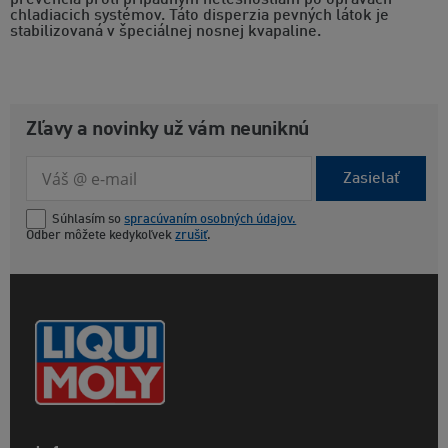
prevencia proti prípadným netesnostiam po opravách
chladiacich systémov. Táto disperzia pevných látok je
stabilizovaná v špeciálnej nosnej kvapaline.
Zľavy a novinky už vám neuniknú
Zasielať
Súhlasím so
spracúvaním osobných údajov.
Odber môžete kedykoľvek
zrušiť
.