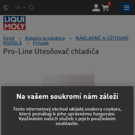
0
SK
Úvod
Katalóg produktov
NÁKLADNÉ A ÚŽITKOVÉ
VOZIDLÁ
Prísady
Pro-Line Utesňovač chladiča
Na vašem soukromí nám záleží
Tento internetový obchod ukládá soubory cookies,
které pomáhají k jeho správnému fungování.
Využíváním našich služeb s jejich používáním
souhlasíte.