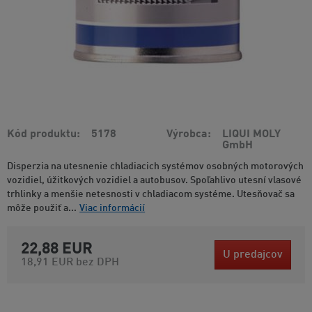
Kód produktu
5178
Výrobca
LIQUI MOLY
GmbH
Disperzia na utesnenie chladiacich systémov osobných motorových
vozidiel, úžitkových vozidiel a autobusov. Spoľahlivo utesní vlasové
trhlinky a menšie netesnosti v chladiacom systéme. Utesňovač sa
môže použiť a...
Viac informácií
22,88 EUR
U predajcov
18,91 EUR
bez DPH