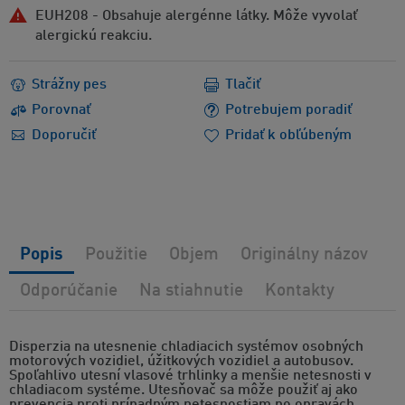
EUH208 - Obsahuje alergénne látky. Môže vyvolať
alergickú reakciu.
Strážny pes
Tlačiť
Porovnať
Potrebujem poradiť
Doporučiť
Pridať k obľúbeným
Popis
Použitie
Objem
Originálny názov
Odporúčanie
Na stiahnutie
Kontakty
Disperzia na utesnenie chladiacich systémov osobných
motorových vozidiel, úžitkových vozidiel a autobusov.
Spoľahlivo utesní vlasové trhlinky a menšie netesnosti v
chladiacom systéme. Utesňovač sa môže použiť aj ako