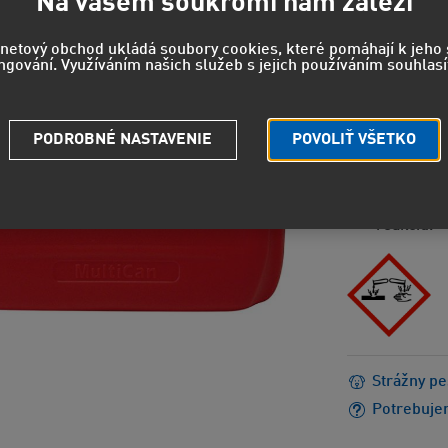
Na vašem soukromí nám záleží
54,3
rnetový obchod ukládá soubory cookies, které pomáhají k jeh
ngování. Využíváním našich služeb s jejich používáním souhlasí
44,93 EUR
PODROBNÉ NASTAVENIE
POVOLIŤ VŠETKO
NEBEZPEČEN
H318 - Sp
EUH208 - 
reakciu.
Strážny pe
Potrebuje