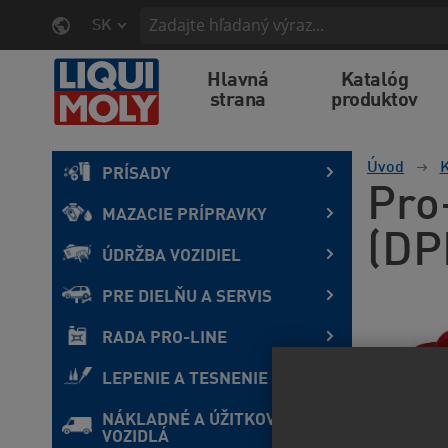
SK
Hlavná
Katalóg
strana
produktov
Úvod
K
PRÍSADY
Pro-
MAZACIE PRÍPRAVKY
(DP
ÚDRŽBA VOZIDIEL
PRE DIELŇU A SERVIS
RADA PRO-LINE
LEPENIE A TESNENIE
NÁKLADNÉ A ÚŽITKOVÉ
VOZIDLÁ