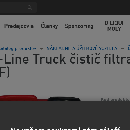
O LIQUI
Predajcovia
Články
Sponzoring
MOLY
atalóg produktov
NÁKLADNÉ A ÚŽITKOVÉ VOZIDLÁ
Č
Line Truck čistič filt
F)
Kód produktu
Znečistený filt
znižuje výkon m
čistiaca zmes ad
informácií