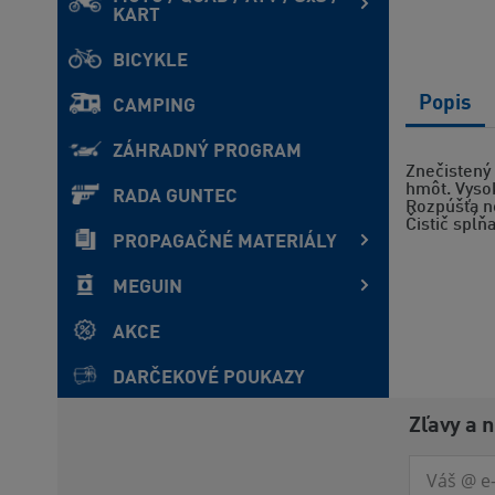
KART
BICYKLE
Popis
CAMPING
ZÁHRADNÝ PROGRAM
Znečistený 
hmôt. Vysok
RADA GUNTEC
Rozpúšťa ne
Čistič spĺň
PROPAGAČNÉ MATERIÁLY
MEGUIN
AKCE
DARČEKOVÉ POUKAZY
Zľavy a 