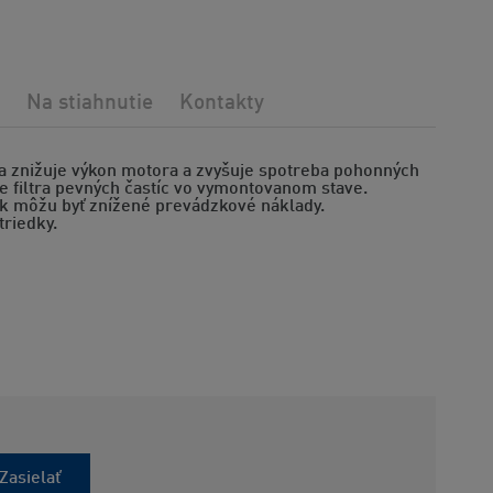
Na stiahnutie
Kontakty
 sa znižuje výkon motora a zvyšuje spotreba pohonných
ie filtra pevných častíc vo vymontovanom stave.
tak môžu byť znížené prevádzkové náklady.
triedky.
Zasielať