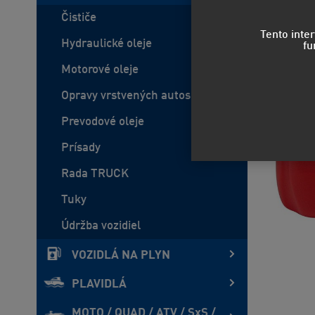
Čističe
Tento inte
Hydraulické oleje
fu
Motorové oleje
Opravy vrstvených autoskiel
Prevodové oleje
Prísady
Rada TRUCK
Tuky
Údržba vozidiel
VOZIDLÁ NA PLYN
PLAVIDLÁ
MOTO / QUAD / ATV / SxS /