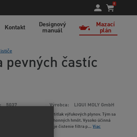
0
Designový
Mazací
Kontakt
manuál
plán
ističe
ra pevných častíc
5037
Výrobca
LIQUI MOLY GmbH
er pevných častíc zvyšuje protitlak výfukových plynov. Tým sa
otora a zvyšuje spotreba pohonných hmôt. Vysoko účinná
itív na vodnej báze podporuje čistenie filtra p...
Viac