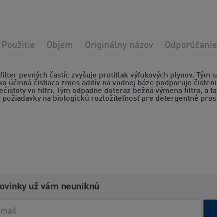
Použitie
Objem
Originálny názov
Odporúčanie
filter pevných častíc zvyšuje protitlak výfukových plynov. Tým
o účinná čistiaca zmes aditív na vodnej báze podporuje čisten
čistoty vo filtri. Tým odpadne doteraz bežná výmena filtra, a 
a požiadavky na biologickú rozložiteľnosť pre detergentné pros
novinky už vám neuniknú