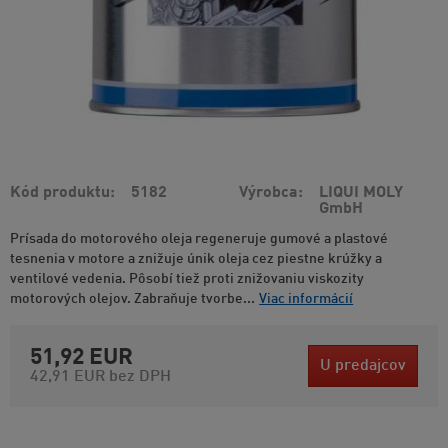
Kód produktu
5182
Výrobca
LIQUI MOLY
GmbH
Prísada do motorového oleja regeneruje gumové a plastové
tesnenia v motore a znižuje únik oleja cez piestne krúžky a
ventilové vedenia. Pôsobí tiež proti znižovaniu viskozity
motorových olejov. Zabraňuje tvorbe...
Viac informácií
51,92 EUR
U predajcov
42,91 EUR
bez DPH