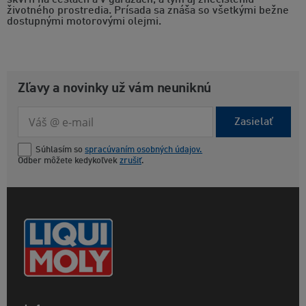
škvŕn na cestách a v garážach, a tým aj znečisteniu
životného prostredia. Prísada sa znáša so všetkými bežne
dostupnými motorovými olejmi.
Zľavy a novinky už vám neuniknú
Zasielať
Súhlasím so
spracúvaním osobných údajov.
Odber môžete kedykoľvek
zrušiť
.