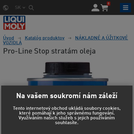
0
SK
Úvod
Katalóg produktov
NÁKLADNÉ A ÚŽITKOVÉ
VOZIDLÁ
Pro-Line Stop stratám oleja
Na vašem soukromí nám záleží
Tento internetový obchod ukládá soubory cookies,
které pomáhají k jeho správnému fungování.
Využíváním našich služeb s jejich používáním
souhlasíte.