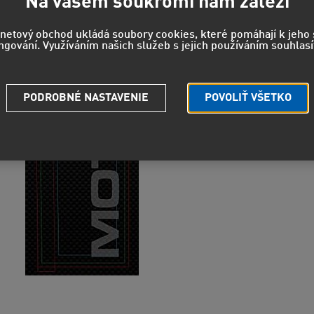
Na vašem soukromí nám záleží
38,41 EUR
rnetový obchod ukládá soubory cookies, které pomáhají k jeh
ngování. Využíváním našich služeb s jejich používáním souhlasí
Strážny pe
PODROBNÉ NASTAVENIE
POVOLIŤ VŠETKO
Potrebuje