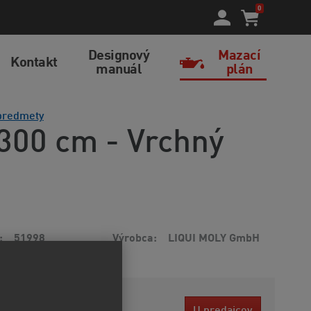
0
Designový
Mazací
Kontakt
manuál
plán
predmety
 300 cm - Vrchný
51998
Výrobca
LIQUI MOLY GmbH
7 EUR
U predajcov