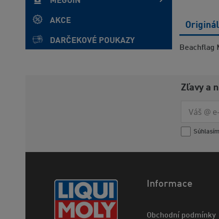
MEGUIN
AKCE
Originá
DARČEKOVÉ POUKAZY
Beachflag 
Zľavy a 
Súhlasí
Informace
Obchodní podmínky