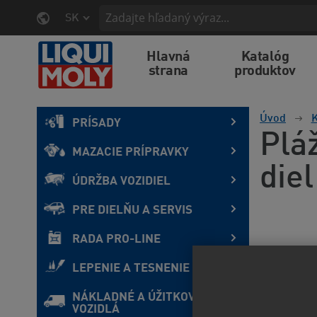
SK
Hlavná
Katalóg
strana
produktov
Úvod
K
PRÍSADY
Plá
MAZACIE PRÍPRAVKY
diel
ÚDRŽBA VOZIDIEL
PRE DIELŇU A SERVIS
RADA PRO-LINE
LEPENIE A TESNENIE
NÁKLADNÉ A ÚŽITKOVÉ
VOZIDLÁ