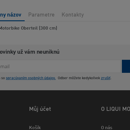
lny názov
Parametre
Kontakty
Motorbike Oberteil (300 cm)
novinky už vám neuniknú
m so
spracúvaním osobných údajov.
Odber môžete kedykoľvek
zrušiť
.
Můj účet
O LIQUI M
Košík
O nás