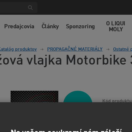
O LIQUI
Predajcovia
Články
Sponzoring
MOLY
atalóg produktov
PROPAGAČNÉ MATERIÁLY
Ostatné 
žová vlajka Motorbike
Kód produktu
Novinka
Viac informácií
46,4