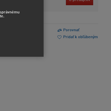
bez DPH
o správnému
te.
s
Tlačiť
Porovnať
m poradiť
Doporučiť
Pridať k obľúbeným