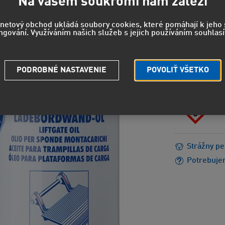
12,2
Na vašem soukromí nám záleží
10,10 EUR
rnetový obchod ukládá soubory cookies, které pomáhají k jeh
ngování. Využíváním našich služeb s jejich používáním souhlasí
NEBEZPEČEN
H304 - Môž
PODROBNÉ NASTAVENIE
POVOLIŤ VŠETKO
Strážny pe
Potrebuje