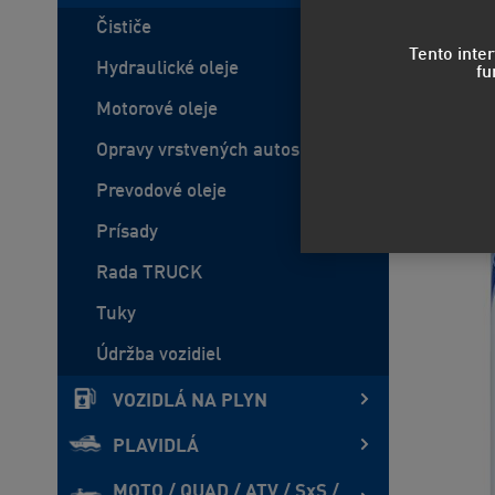
Čističe
Tento inte
Hydraulické oleje
fu
Motorové oleje
Opravy vrstvených autoskiel
Prevodové oleje
Prísady
Rada TRUCK
Tuky
Údržba vozidiel
VOZIDLÁ NA PLYN
PLAVIDLÁ
MOTO / QUAD / ATV / SxS /