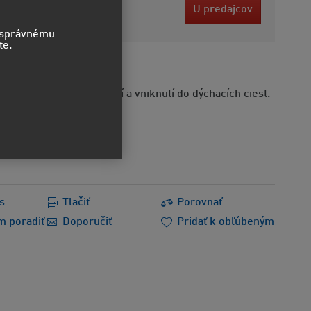
2 EUR
U predajcov
bez DPH
o správnému
te.
STVO
e byť smrteľný po požití a vniknutí do dýchacích ciest.
s
Tlačiť
Porovnať
m poradiť
Doporučiť
Pridať k obľúbeným