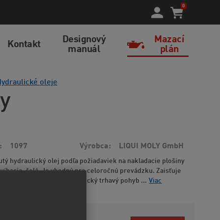
0
Designový
Mazací
Kontakt
manuál
plán
ydraulické oleje
ny
1097
Výrobca
LIQUI MOLY GmbH
utý hydraulický olej podľa požiadaviek na nakladacie plošiny
dvíhacie čelá. Je vhodný pre celoročnú prevádzku. Zaisťuje
hydraulického systému. Typický trhavý pohyb ...
Viac