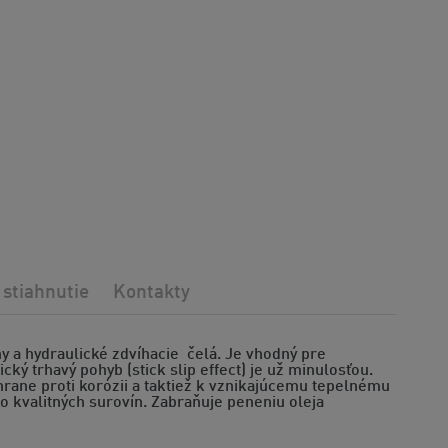
 stiahnutie
Kontakty
ny a hydraulické zdvíhacie čelá. Je vhodný pre
ký trhavý pohyb (stick slip effect) je už minulosťou.
ane proti korózii a taktiež k vznikajúcemu tepelnému
ko kvalitných surovín. Zabraňuje peneniu oleja