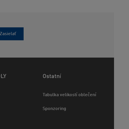
Zasielať
OLY
Ostatní
Tabulka velikostí oblečení
Sponzoring