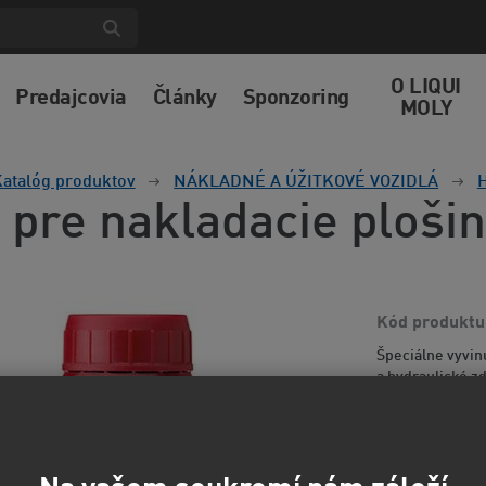
O LIQUI
Predajcovia
Články
Sponzoring
MOLY
atalóg produktov
NÁKLADNÉ A ÚŽITKOVÉ VOZIDLÁ
H
j pre nakladacie ploši
Kód produktu
Špeciálne vyvin
a hydraulické z
presnú funkciu 
informácií