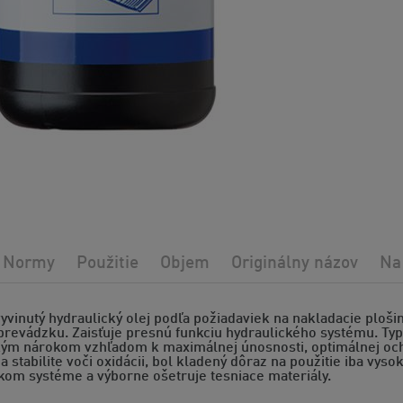
Normy
Použitie
Objem
Originálny názov
Na
yvinutý hydraulický olej podľa požiadaviek na nakladacie ploši
revádzku. Zaisťuje presnú funkciu hydraulického systému. Typic
kým nárokom vzhľadom k maximálnej únosnosti, optimálnej ochr
 stabilite voči oxidácii, bol kladený dôraz na použitie iba vyso
kom systéme a výborne ošetruje tesniace materiály.