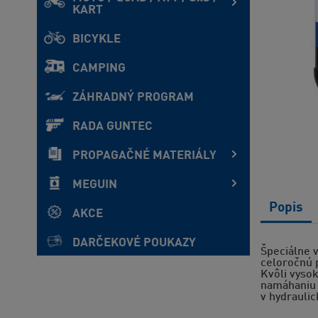
KART
BICYKLE
CAMPING
ZÁHRADNÝ PROGRAM
RADA GUNTEC
PROPAGAČNÉ MATERIÁLY
MEGUIN
Popis
AKCE
DARČEKOVÉ POUKAZY
Špeciálne v
celoročnú p
Kvôli vyso
namáhaniu a
v hydraulic