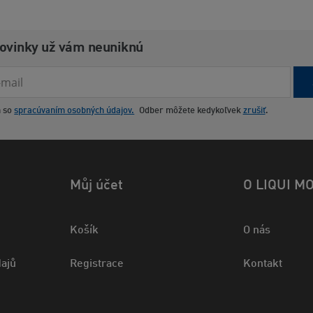
novinky už vám neuniknú
m so
spracúvaním osobných údajov.
Odber môžete kedykoľvek
zrušiť
.
Můj účet
O LIQUI M
Košík
O nás
ajů
Registrace
Kontakt