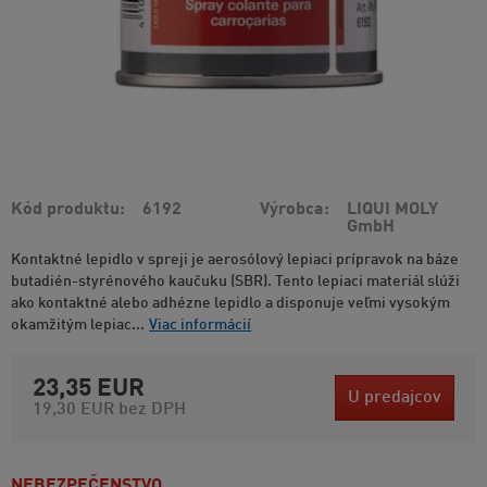
Kód produktu
6192
Výrobca
LIQUI MOLY
GmbH
Kontaktné lepidlo v spreji je aerosólový lepiaci prípravok na báze
butadién-styrénového kaučuku (SBR). Tento lepiaci materiál slúži
ako kontaktné alebo adhézne lepidlo a disponuje veľmi vysokým
okamžitým lepiac...
Viac informácií
23,35 EUR
U predajcov
19,30 EUR
bez DPH
NEBEZPEČENSTVO