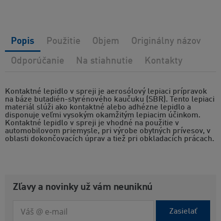
Popis
Použitie
Objem
Originálny názov
Odporúčanie
Na stiahnutie
Kontakty
Kontaktné lepidlo v spreji je aerosólový lepiaci prípravok
na báze butadién-styrénového kaučuku (SBR). Tento lepiaci
materiál slúži ako kontaktné alebo adhézne lepidlo a
disponuje veľmi vysokým okamžitým lepiacim účinkom.
Kontaktné lepidlo v spreji je vhodné na použitie v
automobilovom priemysle, pri výrobe obytných prívesov, v
oblasti dokončovacích úprav a tiež pri obkladacích prácach.
Zľavy a novinky už vám neuniknú
Zasielať