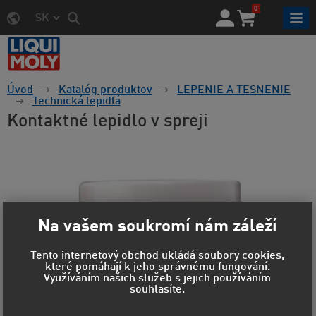
0
SK
Úvod
Katalóg produktov
LEPENIE A TESNENIE
Technická lepidlá
Kontaktné lepidlo v spreji
Na vašem soukromí nám záleží
Tento internetový obchod ukládá soubory cookies,
které pomáhají k jeho správnému fungování.
Využíváním našich služeb s jejich používáním
souhlasíte.