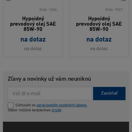
Kód:
1404
Kód:
1047
Hypoidný
Hypoidný
prevodový olej SAE
prevodový olej SAE
85W-90
85W-90
na dotaz
na dotaz
na dotaz
na dotaz
Zľavy a novinky už vám neuniknú
Zasielať
Súhlasím so
spracúvaním osobných údajov.
Odber môžete kedykoľvek
zrušiť
.